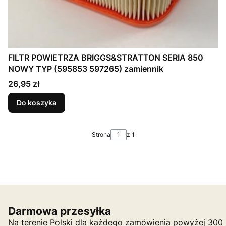
FILTR POWIETRZA BRIGGS&STRATTON SERIA 850
NOWY TYP (595853 597265) zamiennik
Cena
26,95 zł
Do koszyka
Strona
z 1
Darmowa przesyłka
Na terenie Polski dla każdego zamówienia powyżej 300