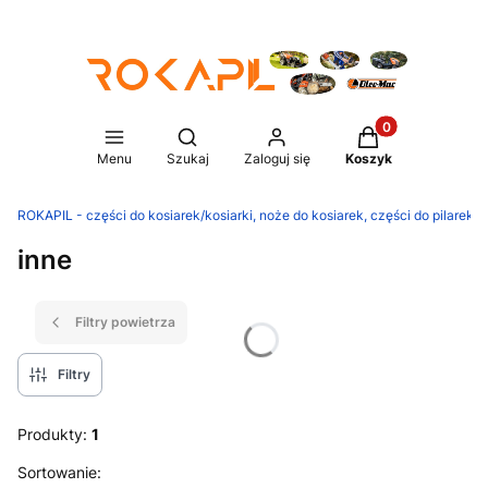
Produkty w koszy
Otwórz wyszukiwarkę
Menu
Szukaj
Zaloguj się
Koszyk
ROKAPIL - części do kosiarek/kosiarki, noże do kosiarek, części do pilarek/p
inne
Filtry powietrza
Filtry
Produkty:
1
Lista produktów
Sortowanie: