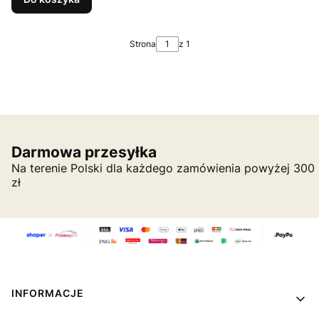
Strona
z 1
Darmowa przesyłka
Na terenie Polski dla każdego zamówienia powyżej 300
zł
Linki w stopce
INFORMACJE