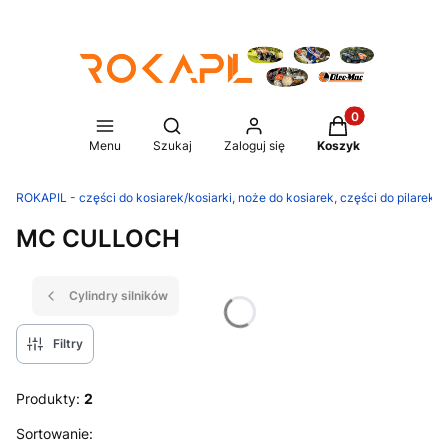
Produkty w koszy
Otwórz wyszukiwarkę
Menu
Szukaj
Zaloguj się
Koszyk
ROKAPIL - części do kosiarek/kosiarki, noże do kosiarek, części do pilarek/p
MC CULLOCH
Cylindry silników
Filtry
Produkty:
2
Lista produktów
Sortowanie: