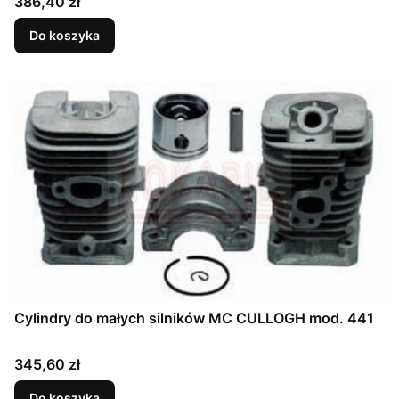
Cena
386,40 zł
Do koszyka
Cylindry do małych silników MC CULLOGH mod. 441
Cena
345,60 zł
Do koszyka