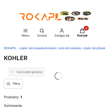
Produkty w koszy
Otwórz wyszukiwarkę
Menu
Szukaj
Zaloguj się
Koszyk
ROKAPIL - części do kosiarek/kosiarki, noże do kosiarek, części do pilarek/p
KOHLER
Uszczelki głowicy
Filtry
Produkty:
1
Lista produktów
Sortowanie: