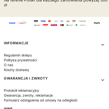
Na terenie Polski dla każdego zamówienia powyżej 300
zł
Linki w stopce
INFORMACJE
Regulamin sklepu
Polityka prywatności
O nas
Koszty dostawy
GWARANCJA I ZWROTY
Protokół reklamacyjny
Gwarancja, zwroty, reklamacje
Formularz odstąpienia od umowy na odległość
INNE