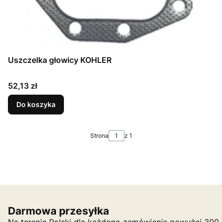
Uszczelka głowicy KOHLER
Cena
52,13 zł
Do koszyka
Strona
z 1
Darmowa przesyłka