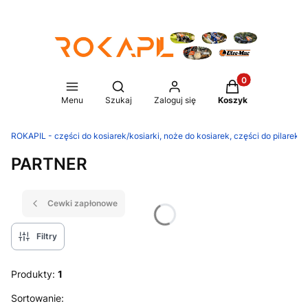
Produkty w koszy
Otwórz wyszukiwarkę
Menu
Szukaj
Zaloguj się
Koszyk
ROKAPIL - części do kosiarek/kosiarki, noże do kosiarek, części do pilarek/p
PARTNER
Cewki zapłonowe
Filtry
Produkty:
1
Lista produktów
Sortowanie: