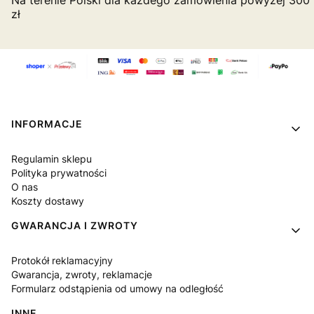
Na terenie Polski dla każdego zamówienia powyżej 300
zł
Linki w stopce
INFORMACJE
Regulamin sklepu
Polityka prywatności
O nas
Koszty dostawy
GWARANCJA I ZWROTY
Protokół reklamacyjny
Gwarancja, zwroty, reklamacje
Formularz odstąpienia od umowy na odległość
INNE