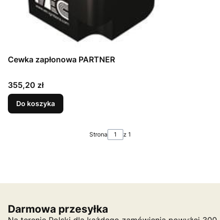
Cewka zapłonowa PARTNER
Cena
355,20 zł
Do koszyka
Strona
z 1
Darmowa przesyłka