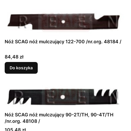
Nóż SCAG nóż mulczujący 122-700 /nr.org. 48184 /
Cena
84,48 zł
Do koszyka
Nóż SCAG nóż mulczujący 90-2T/TH, 90-4T/TH
/nr.org. 48108 /
Cena
105,48 zł