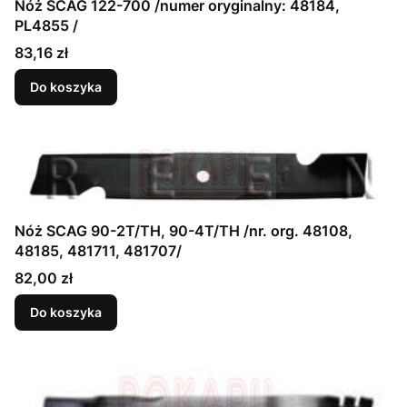
Nóż SCAG 122-700 /numer oryginalny: 48184,
PL4855 /
Cena
83,16 zł
Do koszyka
Nóż SCAG 90-2T/TH, 90-4T/TH /nr. org. 48108,
48185, 481711, 481707/
Cena
82,00 zł
Do koszyka