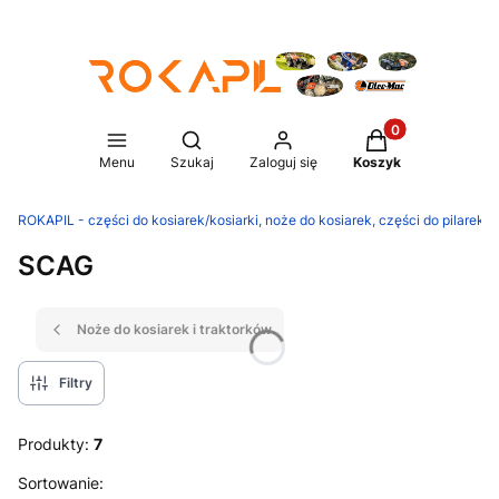
Produkty w koszy
Otwórz wyszukiwarkę
Menu
Szukaj
Zaloguj się
Koszyk
ROKAPIL - części do kosiarek/kosiarki, noże do kosiarek, części do pilarek/p
SCAG
Noże do kosiarek i traktorków
Filtry
Produkty:
7
Lista produktów
Sortowanie: