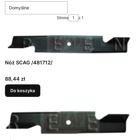
Domyślne
Strona
z 1
Nóż SCAG /481712/
Cena
88,44 zł
Do koszyka