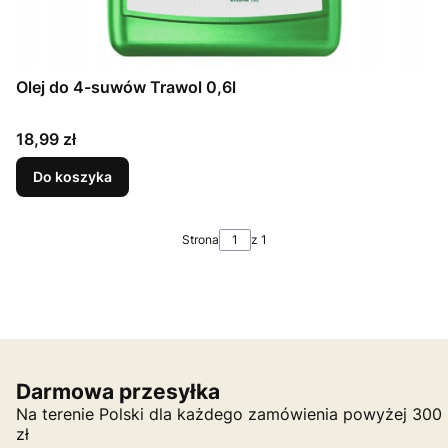
Olej do 4-suwów Trawol 0,6l
Cena
18,99 zł
Do koszyka
Strona
z 1
Darmowa przesyłka
Na terenie Polski dla każdego zamówienia powyżej 300
zł