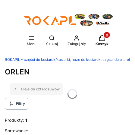
Produkty w koszy
Otwórz wyszukiwarkę
Menu
Szukaj
Zaloguj się
Koszyk
ROKAPIL - części do kosiarek/kosiarki, noże do kosiarek, części do pilarek/p
ORLEN
Oleje do czterosuwów
Filtry
Produkty:
1
Lista produktów
Sortowanie: