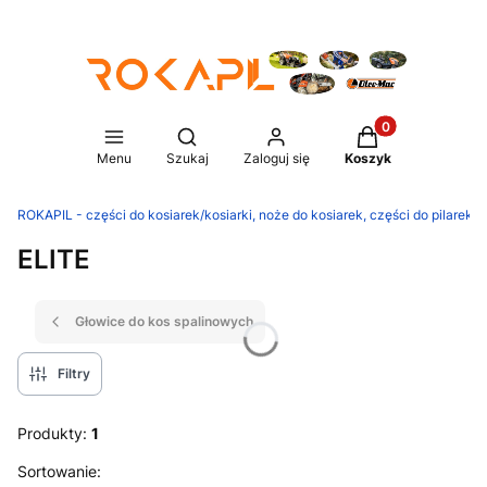
Produkty w koszy
Otwórz wyszukiwarkę
Menu
Szukaj
Zaloguj się
Koszyk
ROKAPIL - części do kosiarek/kosiarki, noże do kosiarek, części do pilarek/p
ELITE
Głowice do kos spalinowych
Filtry
Produkty:
1
Lista produktów
Sortowanie: