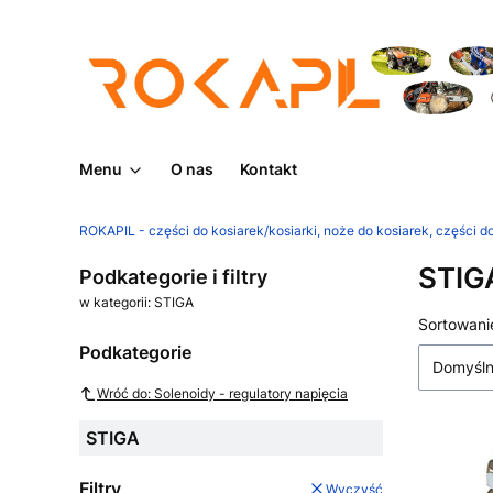
Menu
O nas
Kontakt
ROKAPIL - części do kosiarek/kosiarki, noże do kosiarek, części do
STIG
Podkategorie i filtry
w kategorii: STIGA
Lista
Sortowani
Podkategorie
Domyśl
Wróć do: Solenoidy - regulatory napięcia
STIGA
Filtry
Wyczyść