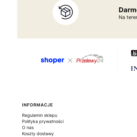
Darm
Na tere
Linki w stopce
INFORMACJE
Regulamin sklepu
Polityka prywatności
O nas
Koszty dostawy