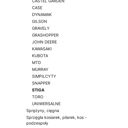
CASTEL GARDEN
CASE
DYNAMAK
GILSON
GRAVELY
GRASHOPPER
JOHN DEERE
KAWASAKI
KUBOTA
MTD
MURRAY
SIMPILCYTY
SNAPPER
STIGA
TORO
UNIWERSALNE
Sprężyny, cięgna
Sprzęgła kosiarek, pilarek, kos -
podzespoły