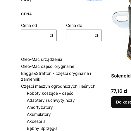
CENA
Cena od
Cena do
zł
zł
Oleo-Mac urządzenia
Oleo-Mac części oryginalne
Briggs&Stratton - części oryginalne i
Solenoid
zamienniki
Części maszyn ogrodniczych i leśnych
Cena
77,16 zł
Roboty koszące - części
Adaptery i uchwyty noży
Do kos
Amortyzatory
Akumulatory
Akcesoria
Bębny Sprzęgła