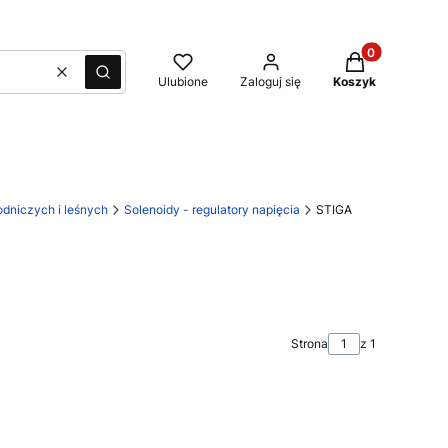
Produkty w kos
Wyczyść
Szukaj
Ulubione
Zaloguj się
Koszyk
dniczych i leśnych
Solenoidy - regulatory napięcia
STIGA
Strona
z 1