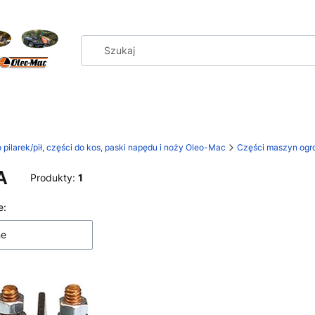
 pilarek/pił, części do kos, paski napędu i noży Oleo-Mac
Części maszyn ogro
A
Produkty:
1
 produktów
e:
ne