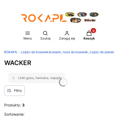
Produkty w koszy
Otwórz wyszukiwarkę
Menu
Szukaj
Zaloguj się
Koszyk
ROKAPIL - części do kosiarek/kosiarki, noże do kosiarek, części do pilarek/p
WACKER
Linki gazu, hamulca, napędu
Filtry
Produkty:
3
Lista produktów
Sortowanie: