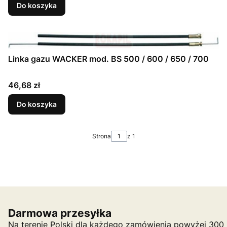
Do koszyka
Linka gazu WACKER mod. BS 500 / 600 / 650 / 700
Cena
46,68 zł
Do koszyka
Strona
z 1
Darmowa przesyłka
Na terenie Polski dla każdego zamówienia powyżej 300