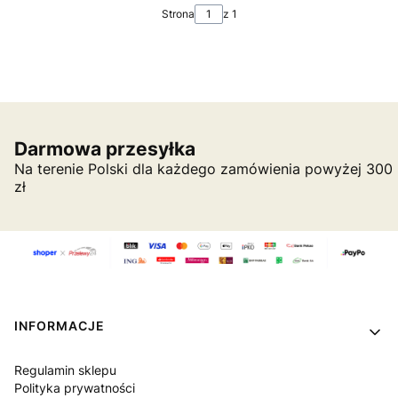
Strona
z 1
Darmowa przesyłka
Na terenie Polski dla każdego zamówienia powyżej 300
zł
Linki w stopce
INFORMACJE
Regulamin sklepu
Polityka prywatności