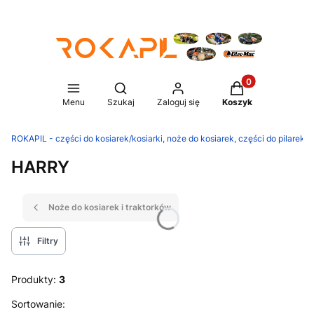
Produkty w koszy
Otwórz wyszukiwarkę
Menu
Szukaj
Zaloguj się
Koszyk
ROKAPIL - części do kosiarek/kosiarki, noże do kosiarek, części do pilarek/p
HARRY
Noże do kosiarek i traktorków
Filtry
Produkty:
3
Lista produktów
Sortowanie: