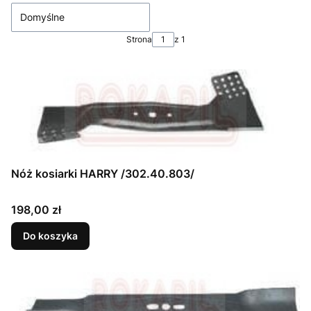
Domyślne
Strona
z 1
Nóż kosiarki HARRY /302.40.803/
Cena
198,00 zł
Do koszyka