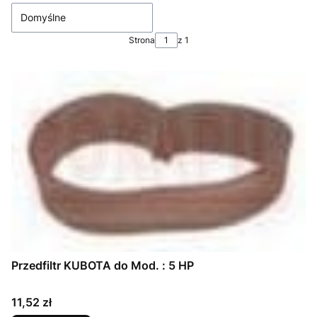
Domyślne
Strona
z 1
Przedfiltr KUBOTA do Mod. : 5 HP
Cena
11,52 zł