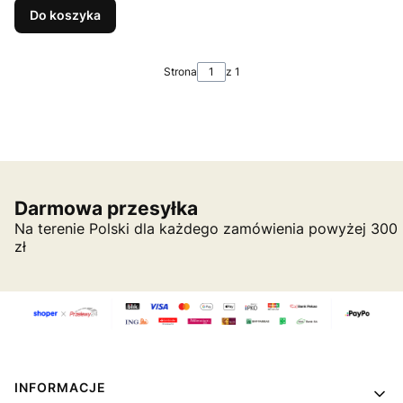
Do koszyka
Strona
z 1
Darmowa przesyłka
Na terenie Polski dla każdego zamówienia powyżej 300
zł
Linki w stopce
INFORMACJE