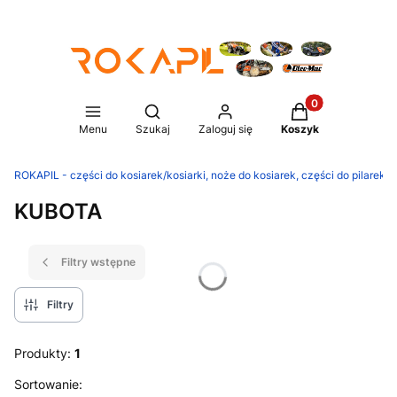
Produkty w koszy
Otwórz wyszukiwarkę
Menu
Szukaj
Zaloguj się
Koszyk
ROKAPIL - części do kosiarek/kosiarki, noże do kosiarek, części do pilarek/p
KUBOTA
Filtry wstępne
Filtry
Produkty:
1
Lista produktów
Sortowanie: