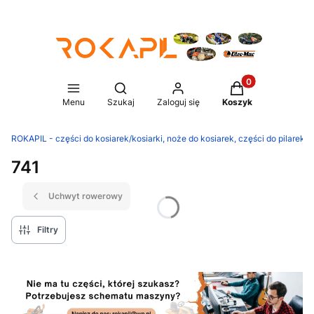
Produkty w koszy
Otwórz wyszukiwarkę
Menu
Szukaj
Zaloguj się
Koszyk
ROKAPIL - części do kosiarek/kosiarki, noże do kosiarek, części do pilarek/p
741
Uchwyt rowerowy
Filtry