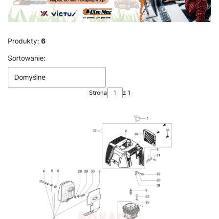
Produkty:
6
Lista produktów
Sortowanie:
Domyślne
Strona
z 1