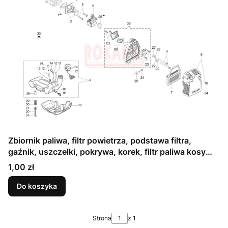
Zbiornik paliwa, filtr powietrza, podstawa filtra,
gaźnik, uszczelki, pokrywa, korek, filtr paliwa kosy
Oleo-Mac 741- schemat
Cena
1,00 zł
Do koszyka
Strona
z 1