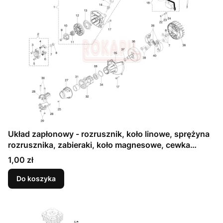
Układ zapłonowy - rozrusznik, koło linowe, sprężyna
rozrusznika, zabieraki, koło magnesowe, cewka
zapłonowa, sprzęgło Kosy spalinowej Oleo-Mac - 741
Cena
1,00 zł
- schemat
Do koszyka