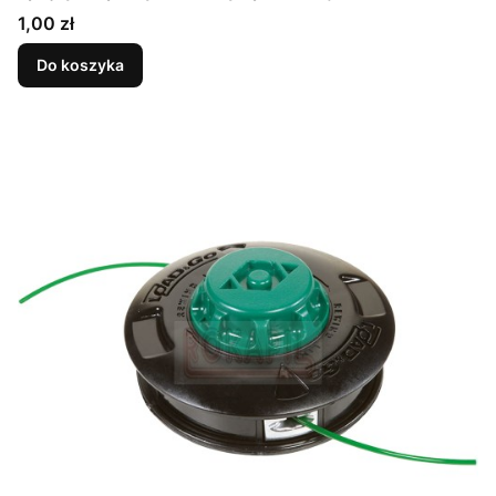
schemat
Cena
1,00 zł
Do koszyka