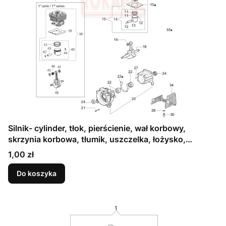
Silnik- cylinder, tłok, pierścienie, wał korbowy,
skrzynia korbowa, tłumik, uszczelka, łożysko,
uszczelniacz, pokrywa silnika, świeca - Kosy
Cena
1,00 zł
spalinowej Oleo-Mac - 741- schemat
Do koszyka