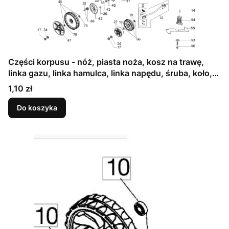
Części korpusu - nóż, piasta noża, kosz na trawę,
linka gazu, linka hamulca, linka napędu, śruba, koło,
pasek napędu, przekładnia napędu, uchwyt,
Cena
1,10 zł
dźwignia, podkładka- kosiarki spalinowej Oleo- Mac G
53 THX ALLROAD PLUS 4 - schemat
Do koszyka