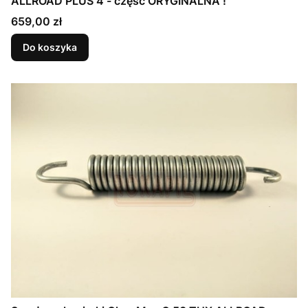
ALLROAD PLUS 4 - część ORYGINALNA !
Cena
659,00 zł
Do koszyka