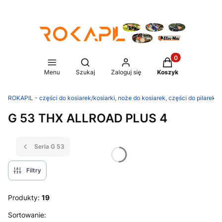
Produkty w koszy
Otwórz wyszukiwarkę
Menu
Szukaj
Zaloguj się
Koszyk
ROKAPIL - części do kosiarek/kosiarki, noże do kosiarek, części do pilarek/p
G 53 THX ALLROAD PLUS 4
Seria G 53
Filtry
Produkty:
19
Lista produktów
Sortowanie: