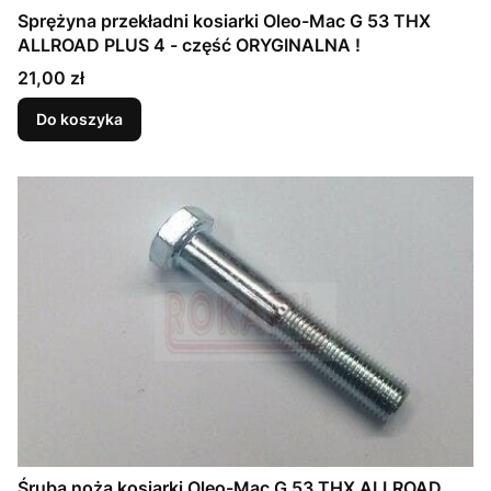
Sprężyna przekładni kosiarki Oleo-Mac G 53 THX
ALLROAD PLUS 4 - część ORYGINALNA !
Cena
21,00 zł
Do koszyka
Śruba noża kosiarki Oleo-Mac G 53 THX ALLROAD