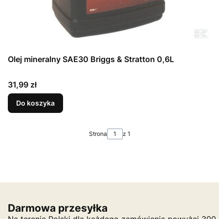
Olej mineralny SAE30 Briggs & Stratton 0,6L
Cena
31,99 zł
Do koszyka
Strona
z 1
Darmowa przesyłka