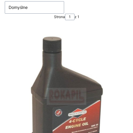
Domyślne
Strona
z 1