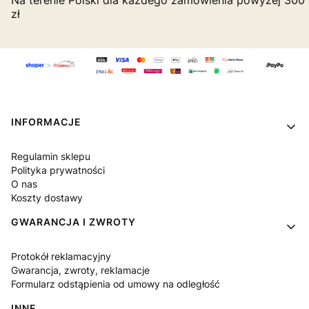
Na terenie Polski dla każdego zamówienia powyżej 300
zł
Linki w stopce
INFORMACJE
Regulamin sklepu
Polityka prywatności
O nas
Koszty dostawy
GWARANCJA I ZWROTY
Protokół reklamacyjny
Gwarancja, zwroty, reklamacje
Formularz odstąpienia od umowy na odległość
INNE