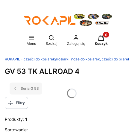
Produkty w koszy
Otwórz wyszukiwarkę
Menu
Szukaj
Zaloguj się
Koszyk
ROKAPIL - części do kosiarek/kosiarki, noże do kosiarek, części do pilarek/p
GV 53 TK ALLROAD 4
Seria G 53
Filtry
Produkty:
1
Lista produktów
Sortowanie: