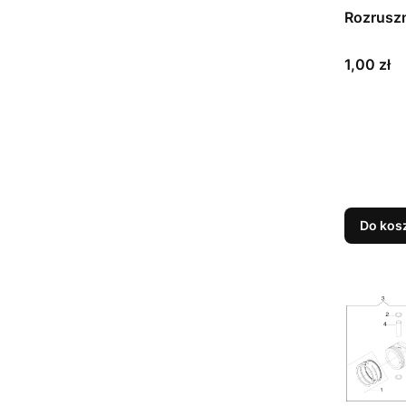
Rozruszn
Cena
1,00 zł
Do kos