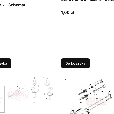
ik - Schemat
Cena
1,00 zł
zyka
Do koszyka