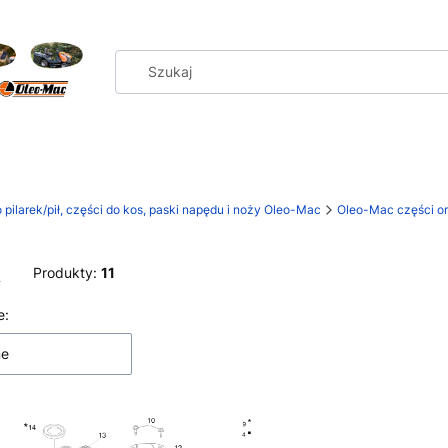
 pilarek/pił, części do kos, paski napędu i noży Oleo-Mac
Oleo-Mac części or
k
Produkty:
11
 produktów
e:
ne