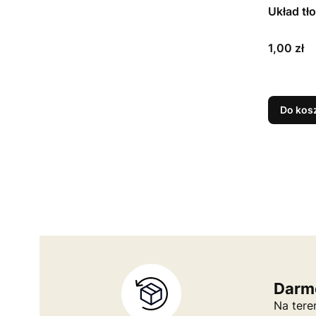
Układ tł
Cena
1,00 zł
Do kos
Darm
Na tere