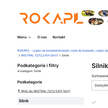
Menu
O nas
Kontakt
ROKAPIL - części do kosiarek/kosiarki, noże do kosiarek, części do
MISTRAL 72/12,5 KH (3in1)
Silnik
Silni
Podkategorie i filtry
w kategorii: Silnik
Lista
Sortowani
Podkategorie
Domyśl
Wróć do: MISTRAL 72/12,5 KH (3in1)
Silnik