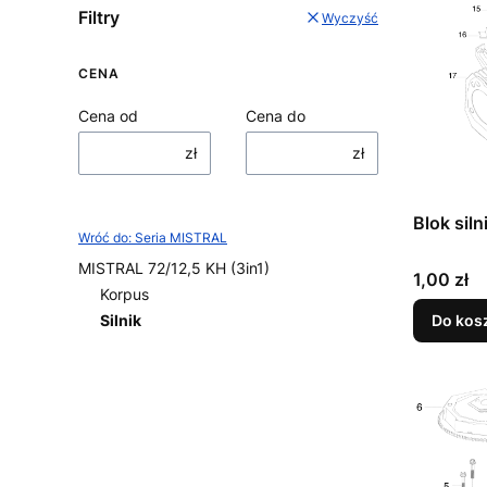
Filtry
Wyczyść
CENA
Cena od
Cena do
zł
zł
Blok sil
Wróć do: Seria MISTRAL
MISTRAL 72/12,5 KH (3in1)
Cena
1,00 zł
Korpus
Do kos
Silnik
Koniec menu