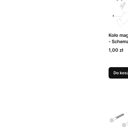
Koło ma
- Schem
Cena
1,00 zł
Do kos