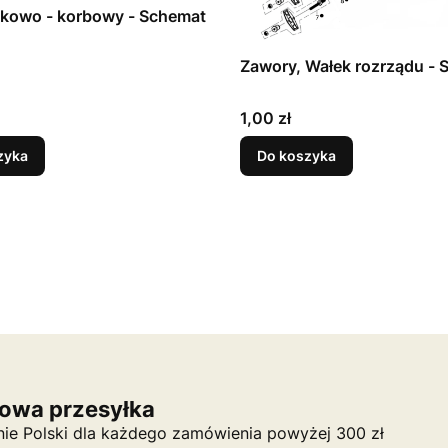
okowo - korbowy - Schemat
Zawory, Wałek rozrządu - 
Cena
1,00 zł
zyka
Do koszyka
owa przesyłka
nie Polski dla każdego zamówienia powyżej 300 zł