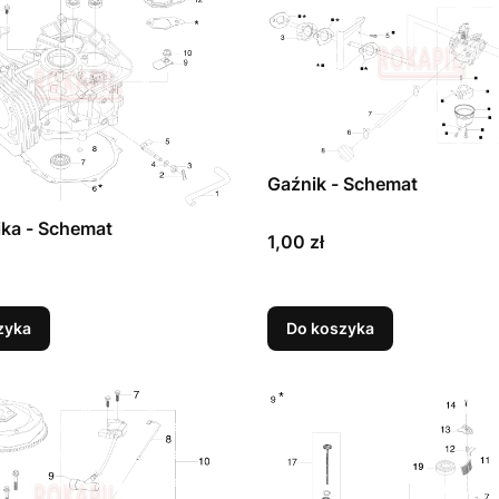
Gaźnik - Schemat
nika - Schemat
Cena
1,00 zł
zyka
Do koszyka