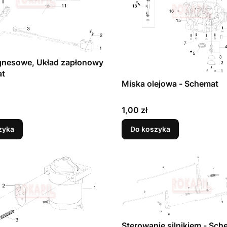
gnesowe, Układ zapłonowy
at
Miska olejowa - Schemat
Cena
1,00 zł
zyka
Do koszyka
Sterowanie silnikiem - Sch