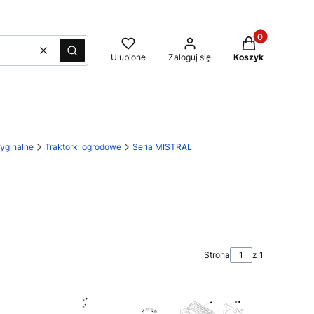
Produkty w kos
Wyczyść
Szukaj
Ulubione
Zaloguj się
Koszyk
yginalne
Traktorki ogrodowe
Seria MISTRAL
Strona
z 1