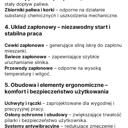
stały dopływ paliwa.
Zbiorniki paliwa i korki
– odporne na działanie
substancji chemicznych i uszkodzenia mechaniczne.
4. Układ zapłonowy – niezawodny start i
stabilna praca
Cewki zapłonowe
– generujące silną iskrę do zapłonu
mieszanki.
Świece zapłonowe
– zapewniające szybkie
uruchamianie silnika.
Przewody zapłonowe
– odporne na wysoką
temperaturę i wilgoć.
5. Obudowa i elementy ergonomiczne –
komfort i bezpieczeństwo użytkowania
Uchwyty i rączki
– zaprojektowane dla wygodnej i
precyzyjnej pracy.
Osłony ochronne i obudowy
– zwiększające trwałość
pilarki i bezpieczeństwo użytkownika.
Systemy antywibracyjne
– redukujące zmęczenie i