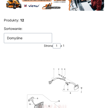
Produkty:
12
Lista produktów
Sortowanie:
Domyślne
Strona
z 1