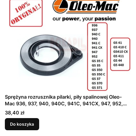
Sprężyna rozrusznika pilarki, piły spalinowej Oleo-
Mac 936, 937, 940, 940C, 941C, 941CX, 947, 952,
GS35, GS35C, GS350, GS350C, GS37, GS370, GS371,
Cena
38,40 zł
GS41, GS410C, GS410CX, GS411, GS44, GS440 -
część ORYGINALNA!
Do koszyka