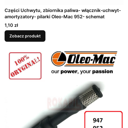
Części Uchwytu, zbiornika paliwa- włącznik-uchwyt-
amortyzatory- pilarki Oleo-Mac 952- schemat
Cena
1,10 zł
Zobacz produkt