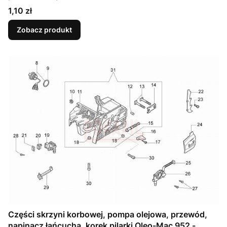
Cena
1,10 zł
Zobacz produkt
Części skrzyni korbowej, pompa olejowa, przewód,
napinacz łańcucha, korek pilarki Oleo-Mac 952 -