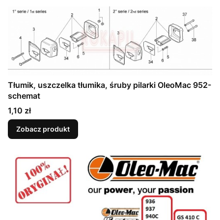
Tłumik, uszczelka tłumika, śruby pilarki OleoMac 952-
schemat
Cena
1,10 zł
Zobacz produkt