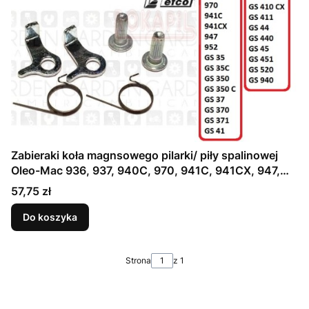
Zabieraki koła magnsowego pilarki/ piły spalinowej
Oleo-Mac 936, 937, 940C, 970, 941C, 941CX, 947,
952, GS35, GS35C, GS 350, GS 350C, GS37, GS 370,
Cena
57,75 zł
GS 371, GS41, GS 410 C, GS 410 CX, GS 411, GS44,
GS 440, GS45, GS 451, GS 520, GS 940 - część
Do koszyka
ORYGINALNA!
Strona
z 1