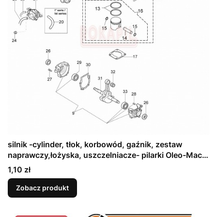
silnik -cylinder, tłok, korbowód, gaźnik, zestaw
naprawczy,łożyska, uszczelniacze- pilarki Oleo-Mac
952 - schemat
Cena
1,10 zł
Zobacz produkt