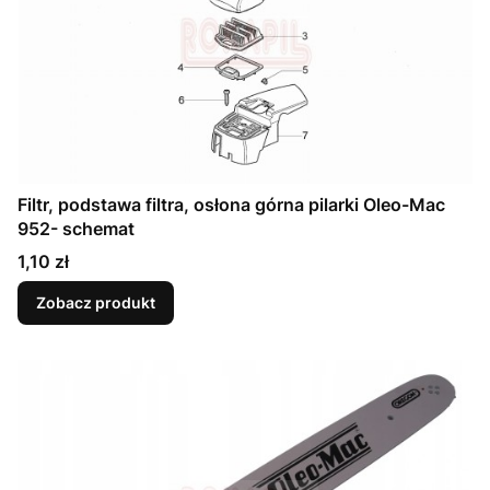
Filtr, podstawa filtra, osłona górna pilarki Oleo-Mac
952- schemat
Cena
1,10 zł
Zobacz produkt