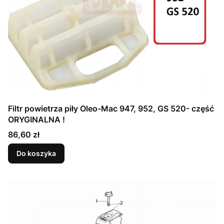
Filtr powietrza piły Oleo-Mac 947, 952, GS 520- część
ORYGINALNA !
Cena
86,60 zł
Do koszyka