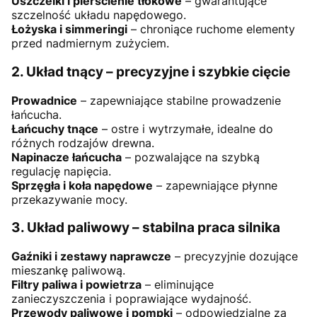
Uszczelki i pierścienie tłokowe
– gwarantujące
szczelność układu napędowego.
Łożyska i simmeringi
– chroniące ruchome elementy
przed nadmiernym zużyciem.
2. Układ tnący – precyzyjne i szybkie cięcie
Prowadnice
– zapewniające stabilne prowadzenie
łańcucha.
Łańcuchy tnące
– ostre i wytrzymałe, idealne do
różnych rodzajów drewna.
Napinacze łańcucha
– pozwalające na szybką
regulację napięcia.
Sprzęgła i koła napędowe
– zapewniające płynne
przekazywanie mocy.
3. Układ paliwowy – stabilna praca silnika
Gaźniki i zestawy naprawcze
– precyzyjnie dozujące
mieszankę paliwową.
Filtry paliwa i powietrza
– eliminujące
zanieczyszczenia i poprawiające wydajność.
Przewody paliwowe i pompki
– odpowiedzialne za