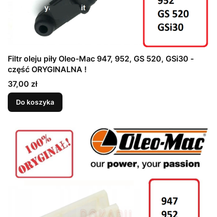
Filtr oleju piły Oleo-Mac 947, 952, GS 520, GSi30 -
część ORYGINALNA !
Cena
37,00 zł
Do koszyka