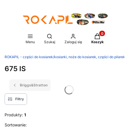
Produkty w koszy
Otwórz wyszukiwarkę
Menu
Szukaj
Zaloguj się
Koszyk
ROKAPIL - części do kosiarek/kosiarki, noże do kosiarek, części do pilarek/p
675 IS
Briggs&Stratton
Filtry
Produkty:
1
Lista produktów
Sortowanie: