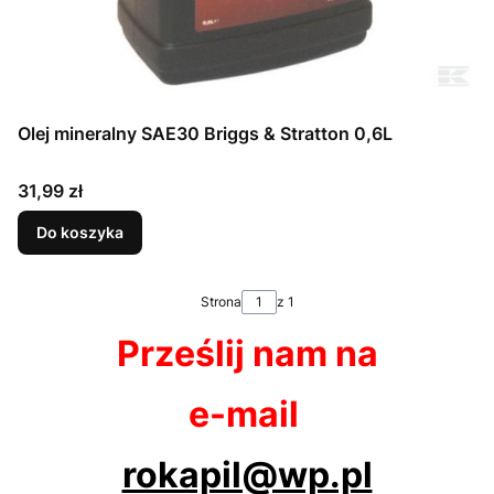
Olej mineralny SAE30 Briggs & Stratton 0,6L
Cena
31,99 zł
Do koszyka
Strona
z 1
Prześlij nam na
e-mail
rokapil@wp.pl