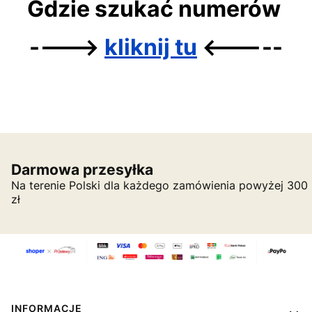
Gdzie szukać numerów
---->
kliknij tu
<-----
Darmowa przesyłka
Na terenie Polski dla każdego zamówienia powyżej 300
zł
Linki w stopce
INFORMACJE