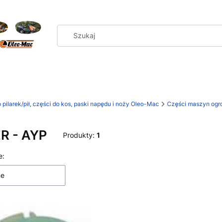
 pilarek/pił, części do kos, paski napędu i noży Oleo-Mac
Części maszyn ogro
R - AYP
Produkty:
1
 produktów
e:
ne