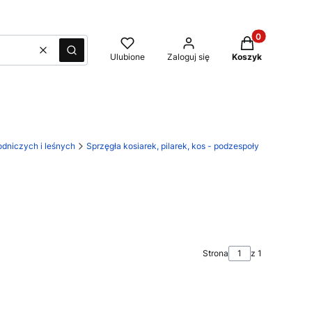
Produkty w kos
Wyczyść
Szukaj
Ulubione
Zaloguj się
Koszyk
dniczych i leśnych
Sprzęgła kosiarek, pilarek, kos - podzespoły
Strona
z 1