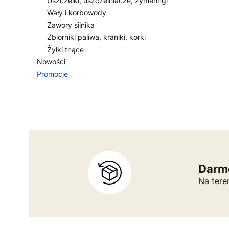
Uszczelki, uszczelniacze, zymeringi
Wały i korbowody
Zawory silnika
Zbiorniki paliwa, kraniki, korki
Żyłki tnące
Nowości
Promocje
Koniec menu
Darm
Na tere