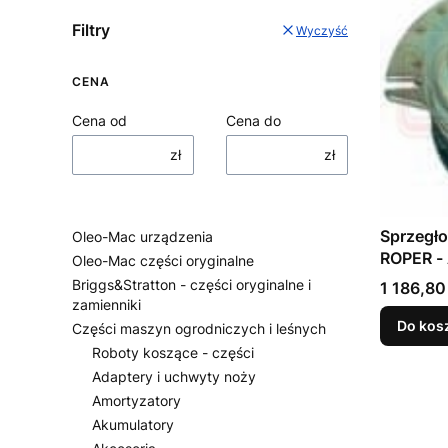
Filtry
Wyczyść
CENA
Cena od
Cena do
zł
zł
Sprzegło
Oleo-Mac urządzenia
ROPER -
Oleo-Mac części oryginalne
Briggs&Stratton - części oryginalne i
Cena
1 186,80 
zamienniki
Do kos
Części maszyn ogrodniczych i leśnych
Roboty koszące - części
Adaptery i uchwyty noży
Amortyzatory
Akumulatory