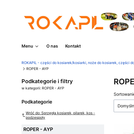
Menu
O nas
Kontakt
ROKAPIL - części do kosiarek/kosiarki, noże do kosiarek, części do
ROPER - AYP
ROPE
Podkategorie i filtry
w kategorii: ROPER - AYP
Lista
Sortowani
Podkategorie
Domyśl
Wróć do: Sprzęgła kosiarek, pilarek, kos -
podzespoły
ROPER - AYP