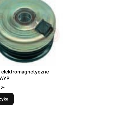
 elektromagnetyczne
 AYP
zł
zyka