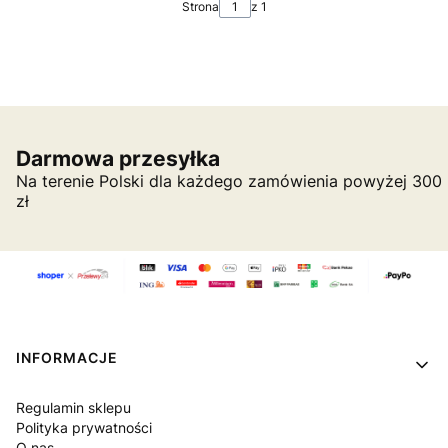
Strona
z 1
Darmowa przesyłka
Na terenie Polski dla każdego zamówienia powyżej 300
zł
Linki w stopce
INFORMACJE
Regulamin sklepu
Polityka prywatności
O nas