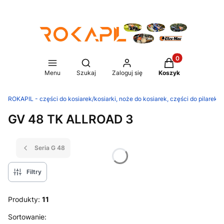
Produkty w koszy
Otwórz wyszukiwarkę
Menu
Szukaj
Zaloguj się
Koszyk
ROKAPIL - części do kosiarek/kosiarki, noże do kosiarek, części do pilarek/p
GV 48 TK ALLROAD 3
Seria G 48
Filtry
Produkty:
11
Lista produktów
Sortowanie: