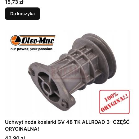
Cena
15,73 zł
Do koszyka
Uchwyt noża kosiarki GV 48 TK ALLROAD 3- CZĘŚĆ
ORYGINALNA!
Cena
42,90 zł