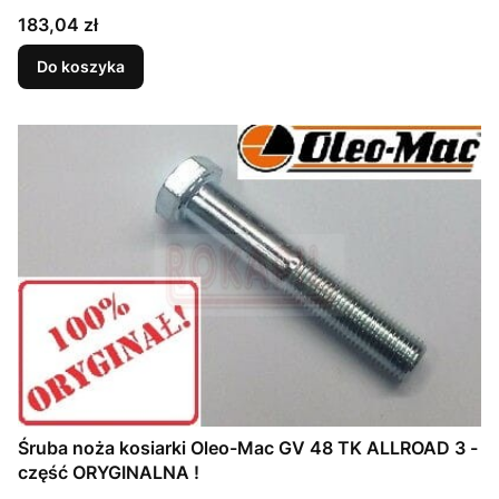
Cena
183,04 zł
Do koszyka
Śruba noża kosiarki Oleo-Mac GV 48 TK ALLROAD 3 -
część ORYGINALNA !