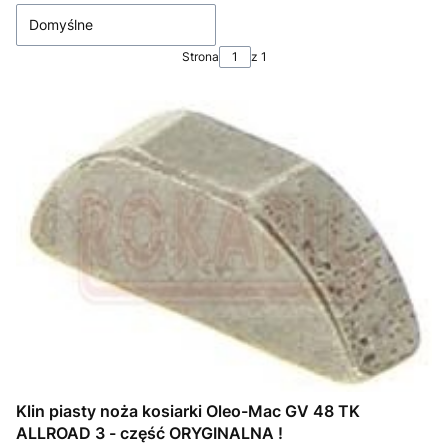
Domyślne
Strona
z 1
Klin piasty noża kosiarki Oleo-Mac GV 48 TK
ALLROAD 3 - część ORYGINALNA !