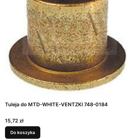
Tuleja do MTD-WHITE-VENTZKI 748-0184
Cena
15,72 zł
Do koszyka