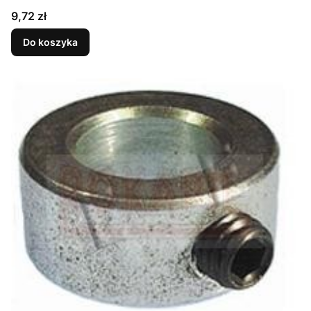
Cena
9,72 zł
Do koszyka