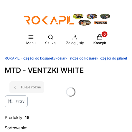
Produkty w koszy
Otwórz wyszukiwarkę
Menu
Szukaj
Zaloguj się
Koszyk
ROKAPIL - części do kosiarek/kosiarki, noże do kosiarek, części do pilarek/p
MTD - VENTZKI WHITE
Tuleje różne
Filtry
Produkty:
15
Lista produktów
Sortowanie: