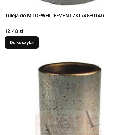
Tuleja do MTD-WHITE-VENTZKI 748-0146
Cena
12,48 zł
Do koszyka