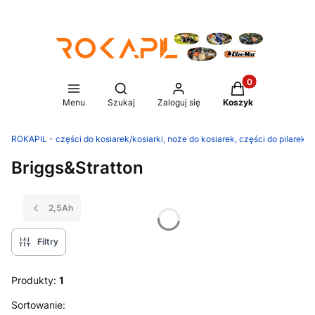
Produkty w koszy
Otwórz wyszukiwarkę
Menu
Szukaj
Zaloguj się
Koszyk
ROKAPIL - części do kosiarek/kosiarki, noże do kosiarek, części do pilarek/p
Briggs&Stratton
2,5Ah
Filtry
Produkty:
1
Lista produktów
Sortowanie: