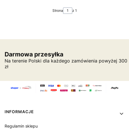
Strona
z 1
Darmowa przesyłka
Na terenie Polski dla każdego zamówienia powyżej 300
zł
Linki w stopce
INFORMACJE
Regulamin sklepu