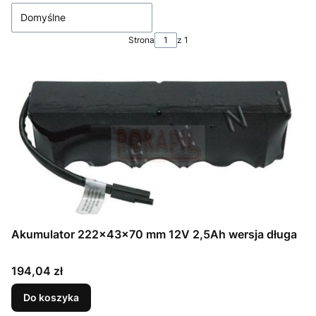
Domyślne
Strona
z 1
Akumulator 222x43x70 mm 12V 2,5Ah wersja długa
Cena
194,04 zł
Do koszyka