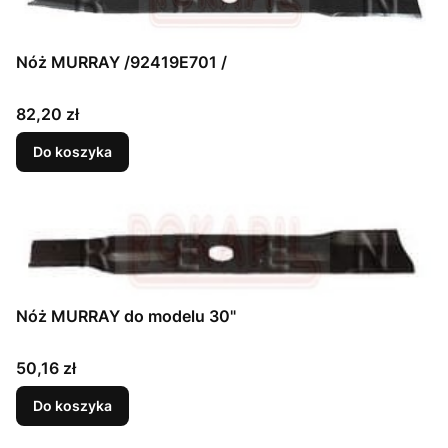
Nóż MURRAY /92419E701 /
Cena
82,20 zł
Do koszyka
Nóż MURRAY do modelu 30"
Cena
50,16 zł
Do koszyka