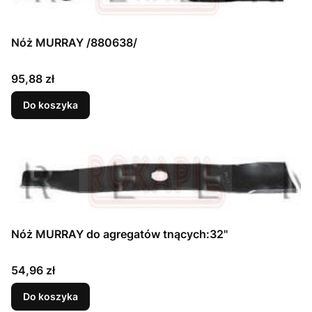
Nóż MURRAY /880638/
Cena
95,88 zł
Do koszyka
Nóż MURRAY do agregatów tnących:32"
Cena
54,96 zł
Do koszyka