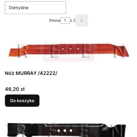
Domyślne
Strona
z 2
Następne produkty
Nóż MURRAY /42222/
Cena
46,20 zł
Do koszyka