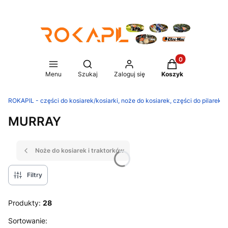
Produkty w koszy
Otwórz wyszukiwarkę
Menu
Szukaj
Zaloguj się
Koszyk
ROKAPIL - części do kosiarek/kosiarki, noże do kosiarek, części do pilarek/p
MURRAY
Noże do kosiarek i traktorków
Filtry
Produkty:
28
Lista produktów
Sortowanie: