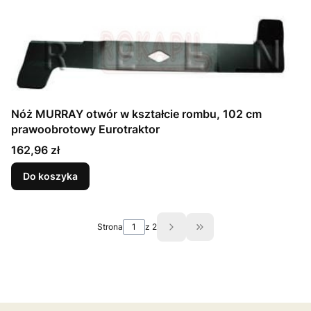
Nóż MURRAY otwór w kształcie rombu, 102 cm
prawoobrotowy Eurotraktor
Cena
162,96 zł
Do koszyka
Strona
z 2
Przejdź do ostatniej st