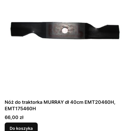
Nóż do traktorka MURRAY dł 40cm EMT20460H,
EMT175460H
Cena
66,00 zł
Do koszyka