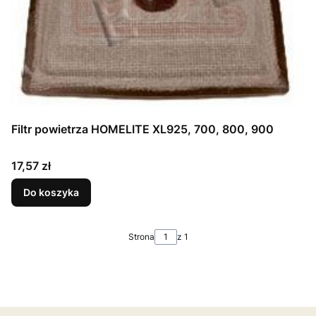
Filtr powietrza HOMELITE XL925, 700, 800, 900
Cena
17,57 zł
Do koszyka
Strona
z 1