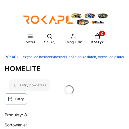
Produkty w koszy
Otwórz wyszukiwarkę
Menu
Szukaj
Zaloguj się
Koszyk
ROKAPIL - części do kosiarek/kosiarki, noże do kosiarek, części do pilarek/p
HOMELITE
Filtry powietrza
Filtry
Produkty:
3
Lista produktów
Sortowanie: