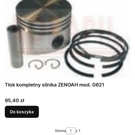
Tłok kompletny silnika ZENOAH mod. G621
Cena
95,40 zł
Do koszyka
Strona
z 1