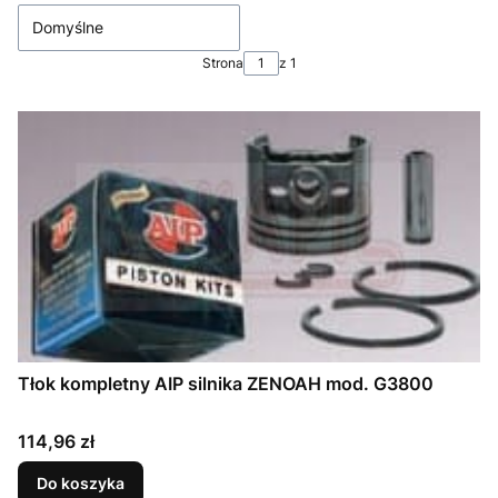
Domyślne
Strona
z 1
Tłok kompletny AIP silnika ZENOAH mod. G3800
Cena
114,96 zł
Do koszyka