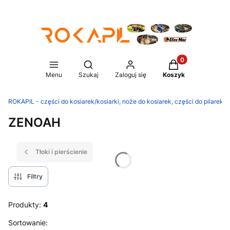
Produkty w koszy
Otwórz wyszukiwarkę
Menu
Szukaj
Zaloguj się
Koszyk
ROKAPIL - części do kosiarek/kosiarki, noże do kosiarek, części do pilarek/p
ZENOAH
Tłoki i pierścienie
Filtry
Produkty:
4
Lista produktów
Sortowanie: