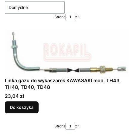
Domyślne
Strona
z 1
Linka gazu do wykaszarek KAWASAKI mod. TH43,
TH48, TD40, TD48
Cena
23,04 zł
Do koszyka
Strona
z 1