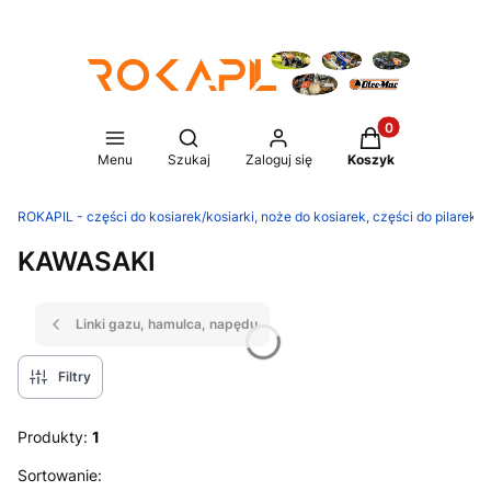
Produkty w koszy
Otwórz wyszukiwarkę
Menu
Szukaj
Zaloguj się
Koszyk
ROKAPIL - części do kosiarek/kosiarki, noże do kosiarek, części do pilarek/p
KAWASAKI
Linki gazu, hamulca, napędu
Filtry
Produkty:
1
Lista produktów
Sortowanie: