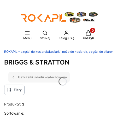
Produkty w koszy
Otwórz wyszukiwarkę
Menu
Szukaj
Zaloguj się
Koszyk
ROKAPIL - części do kosiarek/kosiarki, noże do kosiarek, części do pilarek/p
BRIGGS & STRATTON
Uszczelki układu wydechowego
Filtry
Produkty:
3
Lista produktów
Sortowanie: