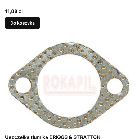
Cena
11,88 zł
Do koszyka
Uszczelka tłumika BRIGGS & STRATTON