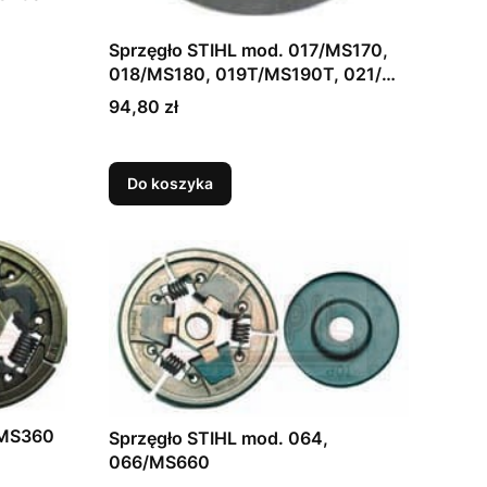
Sprzęgło STIHL mod. 017/MS170,
018/MS180, 019T/MS190T, 021/
MS210, 023/MS230, 025/MS250
Cena
94,80 zł
Do koszyka
/MS360
Sprzęgło STIHL mod. 064,
066/MS660