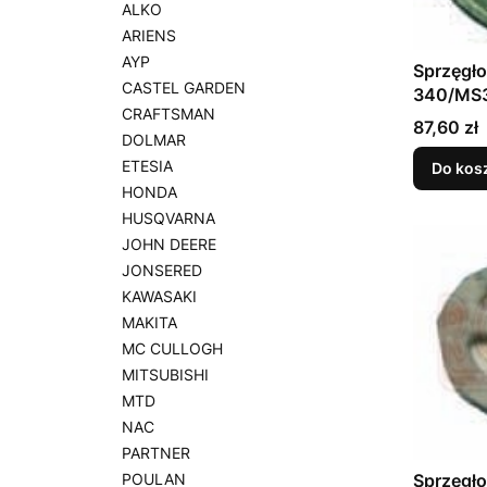
ALKO
ARIENS
AYP
Sprzęgł
CASTEL GARDEN
340/MS3
CRAFTSMAN
Cena
87,60 zł
DOLMAR
ETESIA
Do kos
HONDA
HUSQVARNA
JOHN DEERE
JONSERED
KAWASAKI
MAKITA
MC CULLOGH
MITSUBISHI
MTD
NAC
PARTNER
Sprzęgło
POULAN