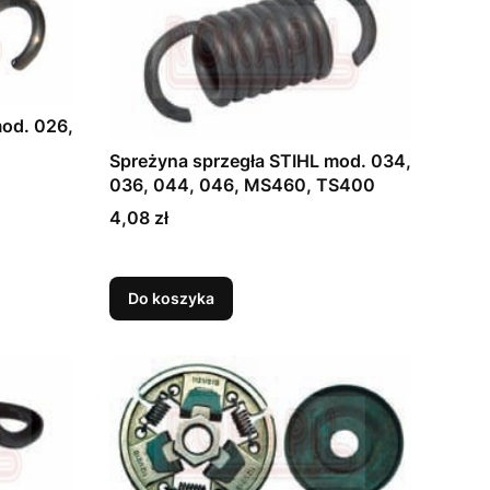
mod. 026,
Spreżyna sprzegła STIHL mod. 034,
036, 044, 046, MS460, TS400
Cena
4,08 zł
Do koszyka