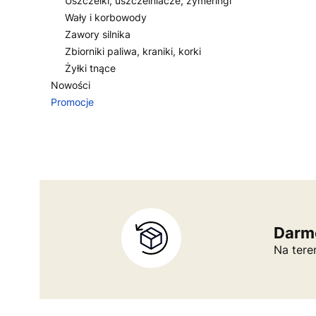
Uszczelki, uszczelniacze, zymeringi
Wały i korbowody
Zawory silnika
Zbiorniki paliwa, kraniki, korki
Żyłki tnące
Nowości
Promocje
Koniec menu
Darm
Na tere