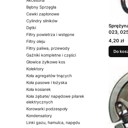
Akcesoria
Bębny Sprzęgła
Cewki zapłonowe
Cylindry silników
Sprężyna
Dętki
023, 02
Filtry powietrza i wstępne
Cena
4,20 zł
Filtry oleju
Filtry paliwa, przewody
Do kos
Gaźniki kompletne i części
Głowice żyłkowe kos
Kolektory
Koła agregatów tnących
Koła pasowe i łożyska
Koła kosiarek
Koła zębate/ napędowe pilarek
elektrycznych
Korowarki podzespoły
Kondensatory
Linki gazu, hamulca, napędu