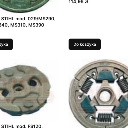
Cena
114,96 zł
o STIHL mod. 029/MS290,
40, MS310, MS390
zyka
Do koszyka
 STIHL mod. FS120,