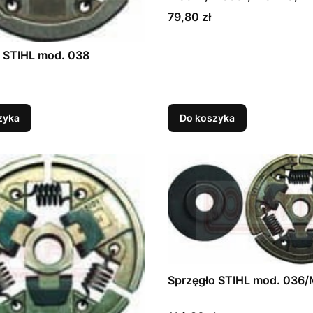
Cena
79,80 zł
o STIHL mod. 038
zyka
Do koszyka
Sprzęgło STIHL mod. 036