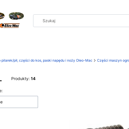
 pilarek/pił, części do kos, paski napędu i noży Oleo-Mac
Części maszyn ogro
L
Produkty:
14
 produktów
e:
ne