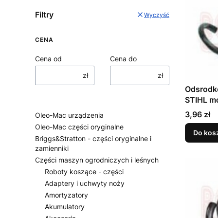
Filtry
Wyczyść
CENA
Cena od
Cena do
zł
zł
Odsrodk
STIHL m
650, 66
Cena
3,96 zł
Oleo-Mac urządzenia
Oleo-Mac części oryginalne
Do kos
Briggs&Stratton - części oryginalne i
zamienniki
Części maszyn ogrodniczych i leśnych
Roboty koszące - części
Adaptery i uchwyty noży
Amortyzatory
Akumulatory