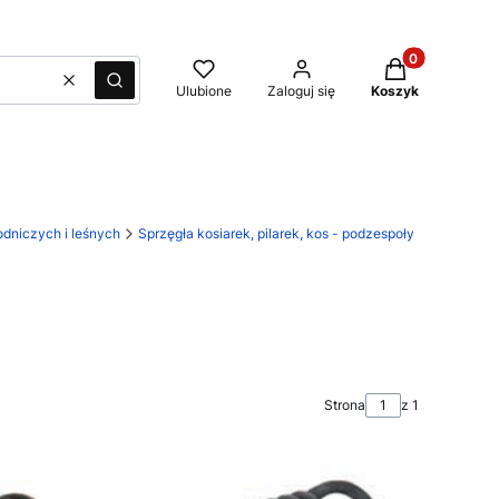
Produkty w kos
Wyczyść
Szukaj
Ulubione
Zaloguj się
Koszyk
dniczych i leśnych
Sprzęgła kosiarek, pilarek, kos - podzespoły
Strona
z 1