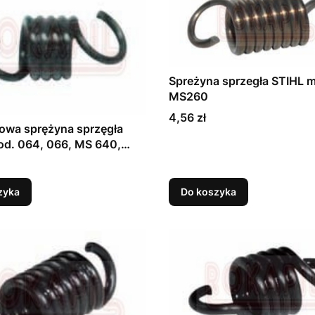
Spreżyna sprzegła STIHL 
MS260
Cena
4,56 zł
owa sprężyna sprzęgła
od. 064, 066, MS 640,
0, TS 460
zyka
Do koszyka