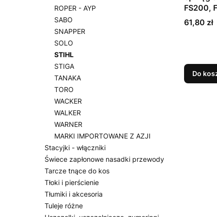
FS200, 
ROPER - AYP
FR350, 
SABO
Cena
61,80 zł
FR450, 
SNAPPER
SOLO
STIHL
STIGA
Do kos
TANAKA
TORO
WACKER
WALKER
WARNER
MARKI IMPORTOWANE Z AZJI
Stacyjki - włączniki
Świece zapłonowe nasadki przewody
Tarcze tnące do kos
Tłoki i pierścienie
Tłumiki i akcesoria
Tuleje różne