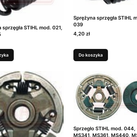
Sprężyna sprzęgła STIHL 
039
 sprzęgła STIHL mod. 021,
Cena
4,20 zł
5
zyka
Do koszyka
Sprzegło STIHL mod. 044,
MS341, MS361, MS440, 