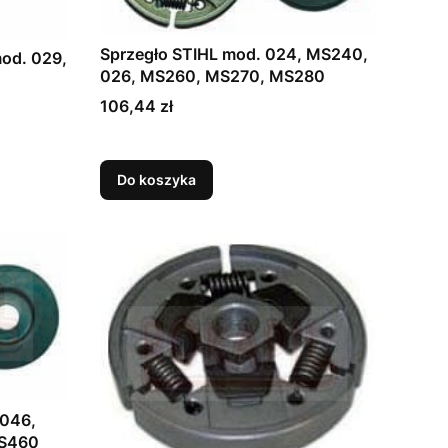
Sprzegło STIHL mod. 024, MS240,
mod. 029,
026, MS260, MS270, MS280
Cena
106,44 zł
Do koszyka
 046,
MS460