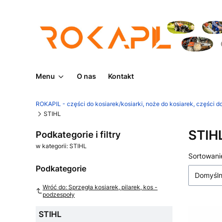
Menu
O nas
Kontakt
ROKAPIL - części do kosiarek/kosiarki, noże do kosiarek, części do
STIHL
STIH
Podkategorie i filtry
w kategorii: STIHL
Lista
Sortowani
Podkategorie
Domyśl
Wróć do: Sprzęgła kosiarek, pilarek, kos -
podzespoły
STIHL