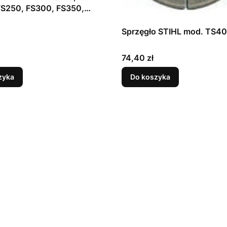
FS250, FS300, FS350,
FS400, FS450, FS480,
FR480, BT120C, BT121
Sprzęgło STIHL mod. TS4
Cena
74,40 zł
zyka
Do koszyka