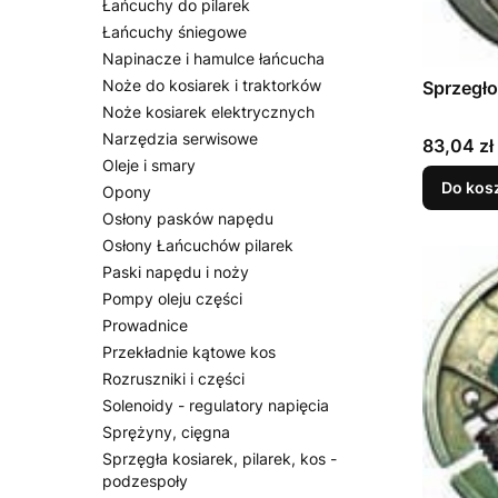
Łańcuchy do pilarek
Łańcuchy śniegowe
Napinacze i hamulce łańcucha
Noże do kosiarek i traktorków
Sprzegł
Noże kosiarek elektrycznych
Narzędzia serwisowe
Cena
83,04 zł
Oleje i smary
Do kos
Opony
Osłony pasków napędu
Osłony Łańcuchów pilarek
Paski napędu i noży
Pompy oleju części
Prowadnice
Przekładnie kątowe kos
Rozruszniki i części
Solenoidy - regulatory napięcia
Sprężyny, cięgna
Sprzęgła kosiarek, pilarek, kos -
podzespoły