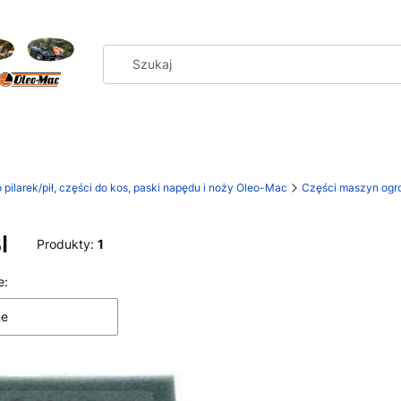
 pilarek/pił, części do kos, paski napędu i noży Oleo-Mac
Części maszyn ogro
I
Produkty:
1
 produktów
e:
ne