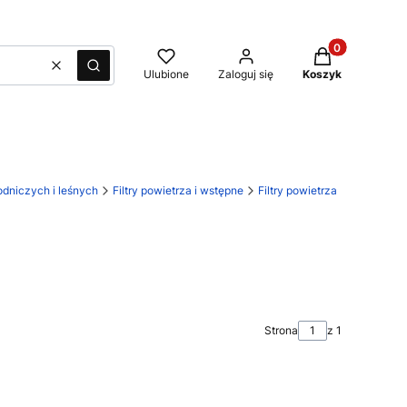
Produkty w kos
Wyczyść
Szukaj
Ulubione
Zaloguj się
Koszyk
dniczych i leśnych
Filtry powietrza i wstępne
Filtry powietrza
Strona
z 1