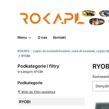
Menu
O nas
Kontakt
ROKAPIL - części do kosiarek/kosiarki, noże do kosiarek, części do
RYOBI
RYOB
Podkategorie i filtry
w kategorii: RYOBI
Lista
Sortowani
Podkategorie
Domyśl
Wróć do: Filtry powietrza
RYOBI