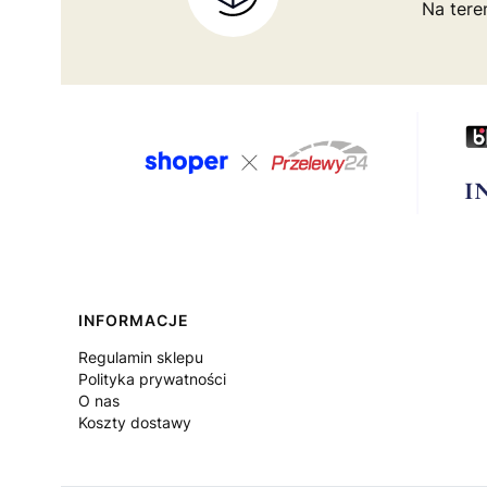
Na tere
Linki w stopce
INFORMACJE
Regulamin sklepu
Polityka prywatności
O nas
Koszty dostawy