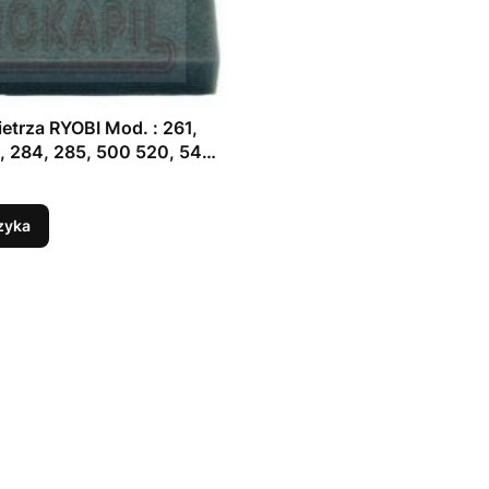
ietrza RYOBI Mod. : 261,
, 284, 285, 500 520, 540,
wykaszarek
zyka