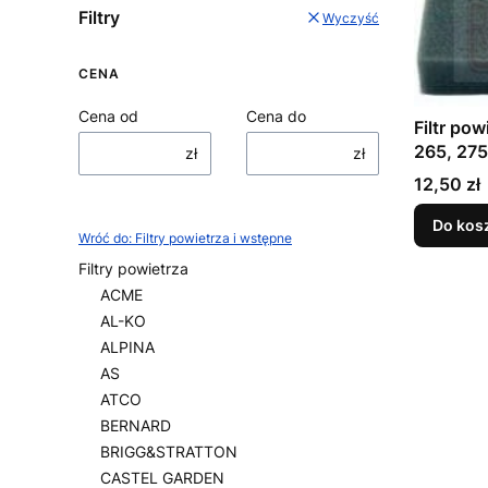
Filtry
Wyczyść
CENA
Cena od
Cena do
Filtr pow
265, 275
zł
zł
580 Do 
Cena
12,50 zł
Do kos
Wróć do: Filtry powietrza i wstępne
Filtry powietrza
ACME
AL-KO
ALPINA
AS
ATCO
BERNARD
BRIGG&STRATTON
CASTEL GARDEN