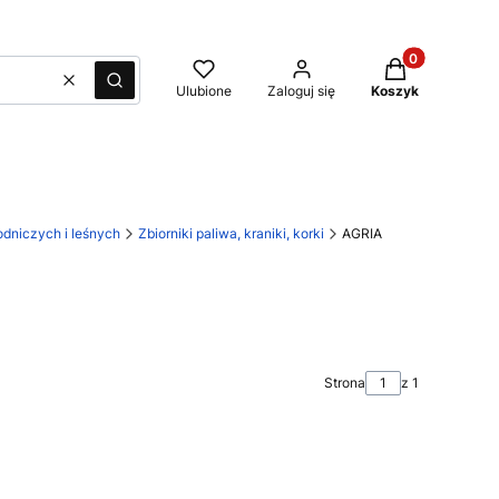
Produkty w kos
Wyczyść
Szukaj
Ulubione
Zaloguj się
Koszyk
dniczych i leśnych
Zbiorniki paliwa, kraniki, korki
AGRIA
Strona
z 1