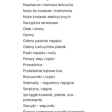
Napinacze i hamulce łańcucha
Noże do kosiarek i traktorków
Noże kosiarek elektrycznych
Narzędzia serwisowe
Oleje i smary
Opony
Osłony pasków napędu
Osłony Łańcuchów pilarek
Paski napędu i noży
Pompy oleju części
Prowadnice
Przekładnie kątowe kos
Rozruszniki i części
Solenoidy - regulatory napięcia
Sprężyny, cięgna
Sprzęgła kosiarek, pilarek, kos -
podzespoły
Stacyjki - włączniki
Świece zapłonowe nasadki przewody