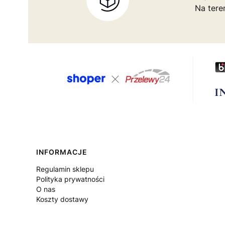
Na tere
Linki w stopce
INFORMACJE
Regulamin sklepu
Polityka prywatności
O nas
Koszty dostawy