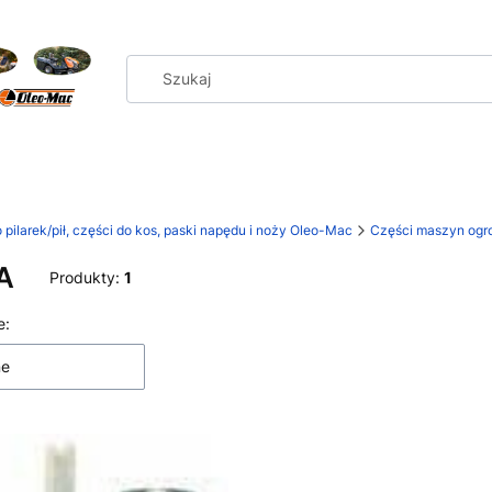
 pilarek/pił, części do kos, paski napędu i noży Oleo-Mac
Części maszyn ogro
A
Produkty:
1
 produktów
e:
ne