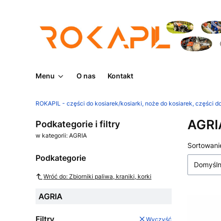
Menu
O nas
Kontakt
ROKAPIL - części do kosiarek/kosiarki, noże do kosiarek, części do
AGRI
Podkategorie i filtry
w kategorii: AGRIA
Lista
Sortowani
Podkategorie
Domyśl
Wróć do: Zbiorniki paliwa, kraniki, korki
AGRIA
Filtry
Wyczyść