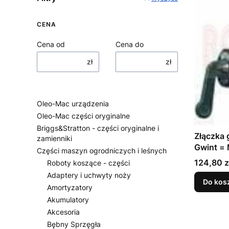
CENA
Cena od
Cena do
zł
zł
Oleo-Mac urządzenia
Oleo-Mac części oryginalne
Briggs&Stratton - części oryginalne i
Złączka
zamienniki
Gwint =
Części maszyn ogrodniczych i leśnych
Cena
124,80 z
Roboty koszące - części
Adaptery i uchwyty noży
Do kos
Amortyzatory
Akumulatory
Akcesoria
Bębny Sprzęgła