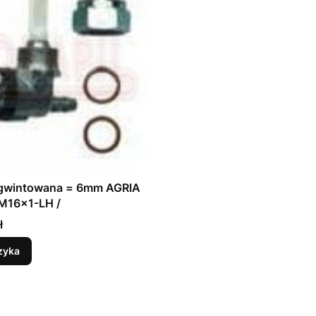
 gwintowana = 6mm AGRIA
 M16x1-LH /
ł
zyka