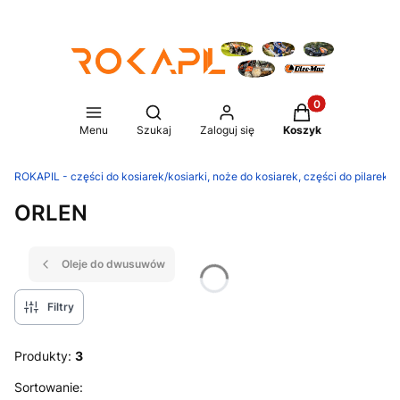
Produkty w koszy
Otwórz wyszukiwarkę
Menu
Szukaj
Zaloguj się
Koszyk
ROKAPIL - części do kosiarek/kosiarki, noże do kosiarek, części do pilarek/p
ORLEN
Oleje do dwusuwów
Filtry
Produkty:
3
Lista produktów
Sortowanie: