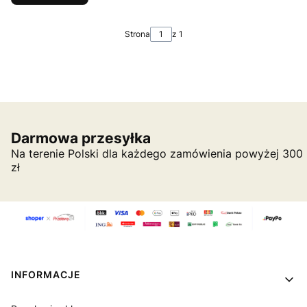
Strona
z 1
Darmowa przesyłka
Na terenie Polski dla każdego zamówienia powyżej 300
zł
Linki w stopce
INFORMACJE