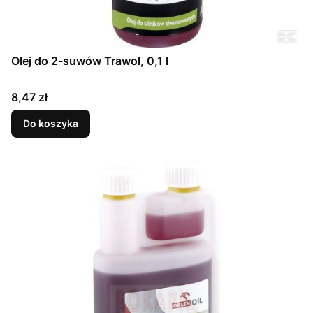
Olej do 2-suwów Trawol, 0,1 l
Cena
8,47 zł
Do koszyka