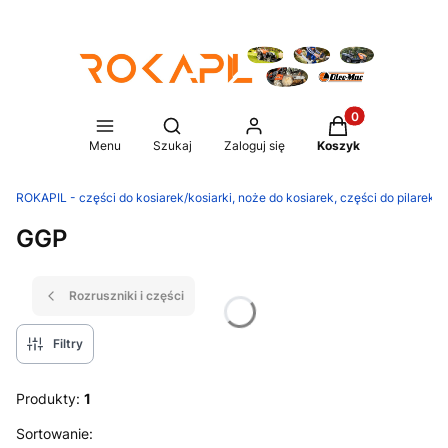
Produkty w koszy
Otwórz wyszukiwarkę
Menu
Szukaj
Zaloguj się
Koszyk
ROKAPIL - części do kosiarek/kosiarki, noże do kosiarek, części do pilarek/p
GGP
Rozruszniki i części
Filtry
Produkty:
1
Lista produktów
Sortowanie: