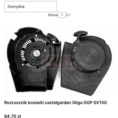
Domyślne
Strona
z 1
Rozrusznik kosiarki castelgarden Stiga GGP SV150
Cena
84,70 zł