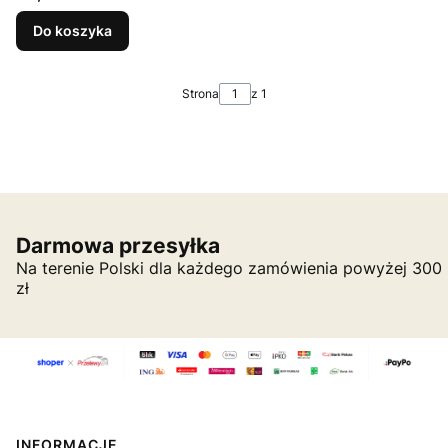
Do koszyka
Strona
z 1
Darmowa przesyłka
Na terenie Polski dla każdego zamówienia powyżej 300
zł
Linki w stopce
INFORMACJE