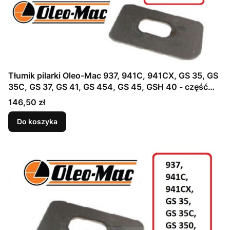
Tłumik pilarki Oleo-Mac 937, 941C, 941CX, GS 35, GS
35C, GS 37, GS 41, GS 454, GS 45, GSH 40 - część
ORYGINALNA !
Cena
146,50 zł
Do koszyka