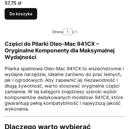
952, GS35, GS35C, GS 350, GS 350C, GS37, GS 370,
Cena
57,75 zł
GS 371, GS41, GS 410 C, GS 410 CX, GS 411, GS44,
GS 440, GS45, GS 451, GS 520, GS 940 - część
Do koszyka
ORYGINALNA!
Strona
z 1
Części do Pilarki Oleo-Mac 941CX –
Oryginalne Komponenty dla Maksymalnej
Wydajności
Pilarka spalinowa Oleo-Mac 941CX to wszechstronne i
wydajne narzędzie, idealne zarówno do prac leśnych,
jak i ogrodowych. Aby zapewnić jej niezawodność i
długą żywotność, warto stosować oryginalne części
zamienne. W tej kategorii znajdziesz szeroki wybór
komponentów dedykowanych modelowi 941CX, które
gwarantują pełną kompatybilność i najwyższą jakość
wykonania.
Dlaczego warto wybierać