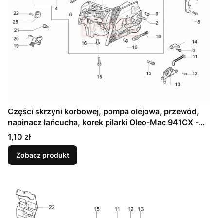
Części skrzyni korbowej, pompa olejowa, przewód,
napinacz łańcucha, korek pilarki Oleo-Mac 941CX -
Schemat
Cena
1,10 zł
Zobacz produkt