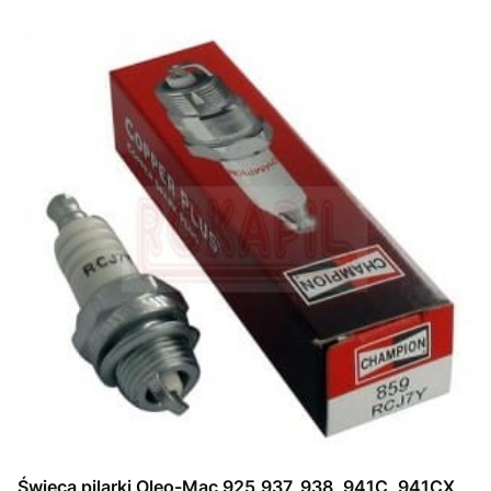
Świeca pilarki Oleo-Mac 925,937, 938, 941C, 941CX,