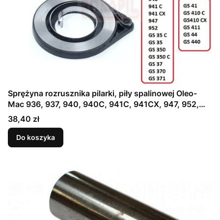
Sprężyna rozrusznika pilarki, piły spalinowej Oleo-
Mac 936, 937, 940, 940C, 941C, 941CX, 947, 952,
GS35, GS35C, GS350, GS350C, GS37, GS370, GS371,
Cena
38,40 zł
GS41, GS410C, GS410CX, GS411, GS44, GS440 -
część ORYGINALNA!
Do koszyka