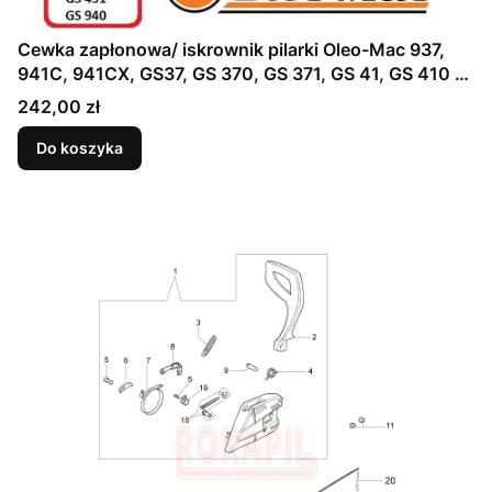
Cewka zapłonowa/ iskrownik pilarki Oleo-Mac 937,
941C, 941CX, GS37, GS 370, GS 371, GS 41, GS 410 C,
GS 410 CX, GS 411, GS 44, GS 440, GS 45, GS 451,
Cena
242,00 zł
GS 940 - CZĘŚĆ ORYGINALNA !
Do koszyka