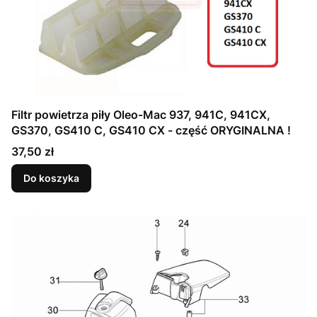
Filtr powietrza piły Oleo-Mac 937, 941C, 941CX,
GS370, GS410 C, GS410 CX - część ORYGINALNA !
Cena
37,50 zł
Do koszyka