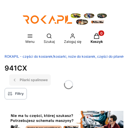
Produkty w koszy
Otwórz wyszukiwarkę
Menu
Szukaj
Zaloguj się
Koszyk
ROKAPIL - części do kosiarek/kosiarki, noże do kosiarek, części do pilarek/p
941CX
Pilarki spalinowe
Filtry