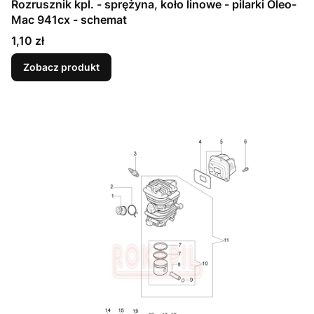
Rozrusznik kpl. - sprężyna, koło linowe - pilarki Oleo-
Mac 941cx - schemat
Cena
1,10 zł
Zobacz produkt