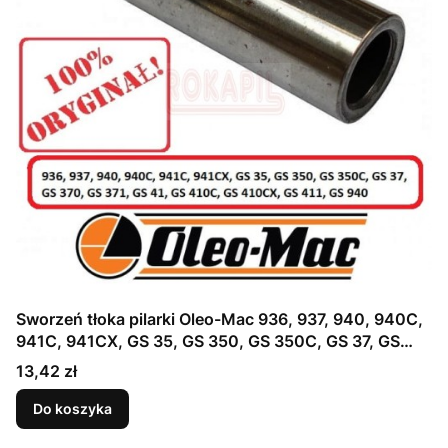
Sworzeń tłoka pilarki Oleo-Mac 936, 937, 940, 940C,
941C, 941CX, GS 35, GS 350, GS 350C, GS 37, GS
370, GS 371, GS 41, GS 410C, GS 410CX, GS 411, GS
Cena
13,42 zł
940 - część ORYGINALNA !
Do koszyka