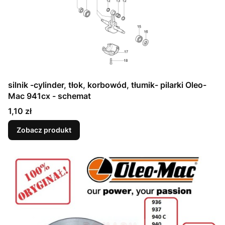
silnik -cylinder, tłok, korbowód, tłumik- pilarki Oleo-
Mac 941cx - schemat
Cena
1,10 zł
Zobacz produkt