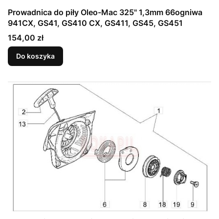
Prowadnica do piły Oleo-Mac 325" 1,3mm 66ogniwa
941CX, GS41, GS410 CX, GS411, GS45, GS451
Cena
154,00 zł
Do koszyka