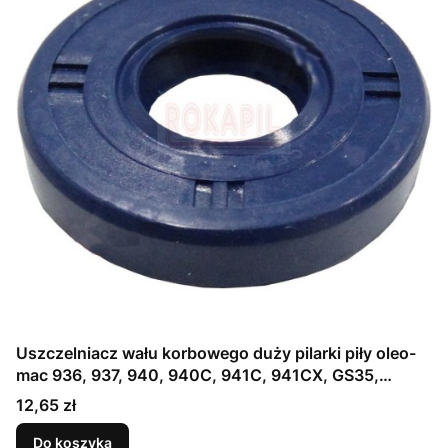
Uszczelniacz wału korbowego duży pilarki piły oleo-
mac 936, 937, 940, 940C, 941C, 941CX, GS35,
GS35C GS350, GS350C, GS37, GS370, GS371, GS41,
Cena
12,65 zł
GS410, GS411, GS44, GS440, GS45, GS451, GS940
część oryginalna!
Do koszyka