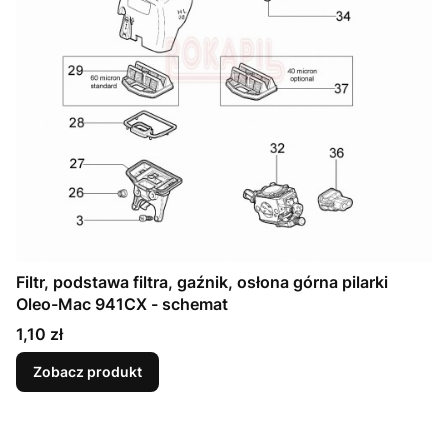
Filtr, podstawa filtra, gaźnik, osłona górna pilarki
Oleo-Mac 941CX - schemat
Cena
1,10 zł
Zobacz produkt