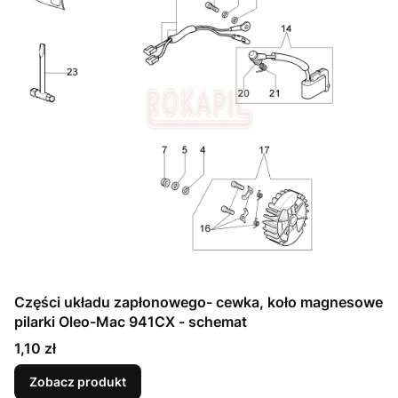
Części układu zapłonowego- cewka, koło magnesowe
pilarki Oleo-Mac 941CX - schemat
Cena
1,10 zł
Zobacz produkt