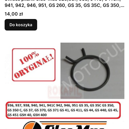
941, 942, 946, 951, GS 260, GS 35, GS 35C, GS 350,
GS 350C, GS 37, GS 370, GS 371, GS 41, GS 410C, GS
Cena
14,00 zł
410CX, GS 411, GS 45, GS 451
Do koszyka