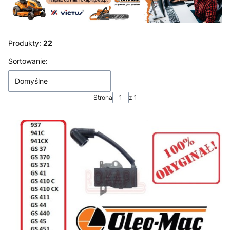
Produkty:
22
Lista produktów
Sortowanie:
Domyślne
Strona
z 1