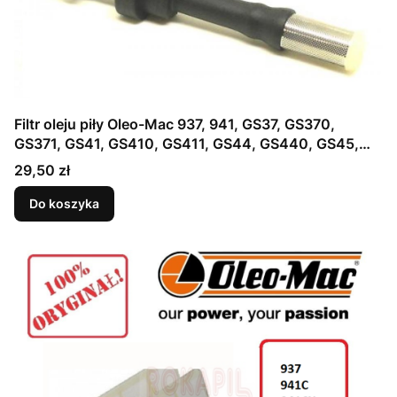
Filtr oleju piły Oleo-Mac 937, 941, GS37, GS370,
GS371, GS41, GS410, GS411, GS44, GS440, GS45,
GS451, OM 1800 E, OM 2000E - część ORYGINALNA !
Cena
29,50 zł
Do koszyka