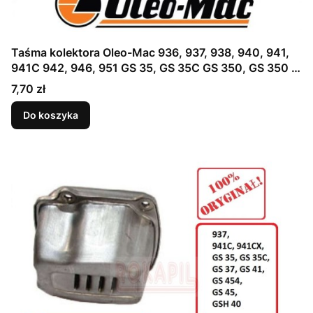
Taśma kolektora Oleo-Mac 936, 937, 938, 940, 941,
941C 942, 946, 951 GS 35, GS 35C GS 350, GS 350 C
GS 37, GS 370, GS 371 GS 41, GS 411, GS 44, GS 440,
Cena
7,70 zł
GS 45, GS 451 GSH 40, GSH 400- część oryginalna!
Do koszyka