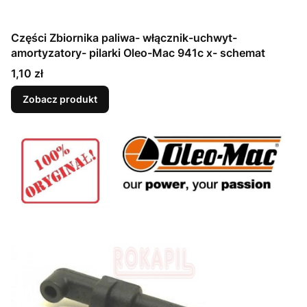
Części Zbiornika paliwa- włącznik-uchwyt-
amortyzatory- pilarki Oleo-Mac 941c x- schemat
Cena
1,10 zł
Zobacz produkt