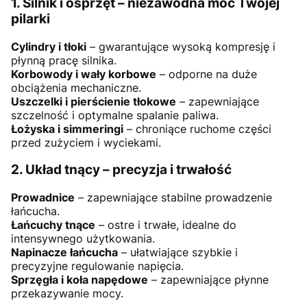
1. Silnik i osprzęt – niezawodna moc Twojej
pilarki
Cylindry i tłoki
– gwarantujące wysoką kompresję i
płynną pracę silnika.
Korbowody i wały korbowe
– odporne na duże
obciążenia mechaniczne.
Uszczelki i pierścienie tłokowe
– zapewniające
szczelność i optymalne spalanie paliwa.
Łożyska i simmeringi
– chroniące ruchome części
przed zużyciem i wyciekami.
2. Układ tnący – precyzja i trwałość
Prowadnice
– zapewniające stabilne prowadzenie
łańcucha.
Łańcuchy tnące
– ostre i trwałe, idealne do
intensywnego użytkowania.
Napinacze łańcucha
– ułatwiające szybkie i
precyzyjne regulowanie napięcia.
Sprzęgła i koła napędowe
– zapewniające płynne
przekazywanie mocy.