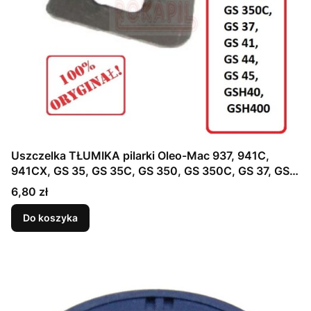
Uszczelka TŁUMIKA pilarki Oleo-Mac 937, 941C,
941CX, GS 35, GS 35C, GS 350, GS 350C, GS 37, GS
41, GS 44, GS 45, GSH40, GSH400 - część
Cena
6,80 zł
ORYGINALNA!
Do koszyka