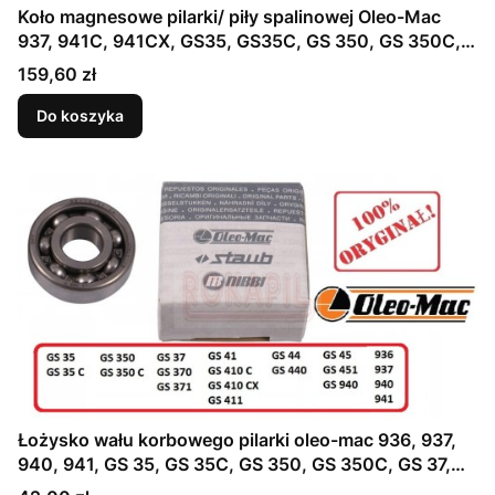
Koło magnesowe pilarki/ piły spalinowej Oleo-Mac
937, 941C, 941CX, GS35, GS35C, GS 350, GS 350C,
GS37, GS 370, GS 371, GS41, GS 410 C, GS 410 CX,
Cena
159,60 zł
GS 411, GS44, GS 440, GS45, GS 451 - część
ORYGINALNA!
Do koszyka
Łożysko wału korbowego pilarki oleo-mac 936, 937,
940, 941, GS 35, GS 35C, GS 350, GS 350C, GS 37,
GS 370, GS 371, GS 41, GS410C, GS10CX, GS 411, GS