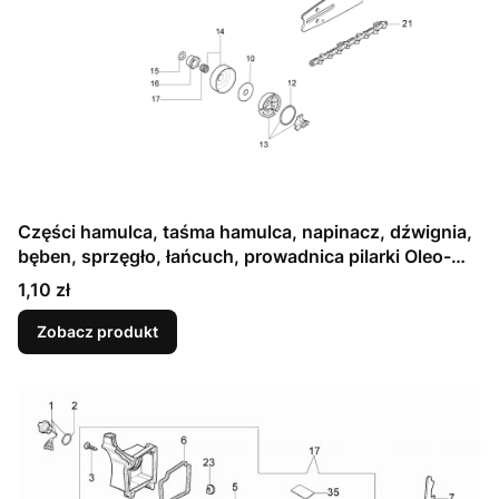
Części hamulca, taśma hamulca, napinacz, dźwignia,
bęben, sprzęgło, łańcuch, prowadnica pilarki Oleo-
Mac 941cx - schemat
Cena
1,10 zł
Zobacz produkt