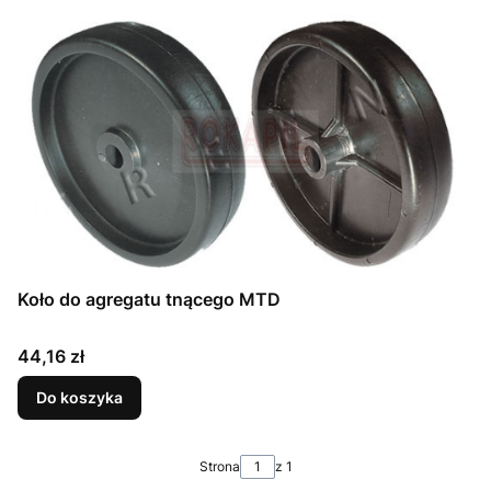
Koło do agregatu tnącego MTD
Cena
44,16 zł
Do koszyka
Strona
z 1