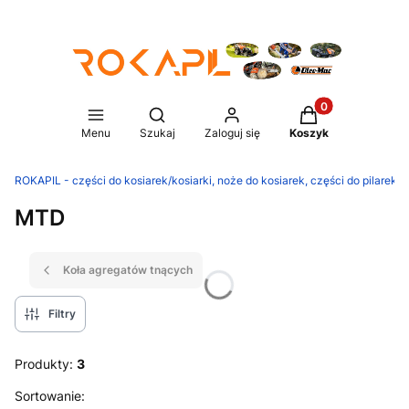
Produkty w koszy
Otwórz wyszukiwarkę
Menu
Szukaj
Zaloguj się
Koszyk
ROKAPIL - części do kosiarek/kosiarki, noże do kosiarek, części do pilarek/p
MTD
Koła agregatów tnących
Filtry
Produkty:
3
Lista produktów
Sortowanie: