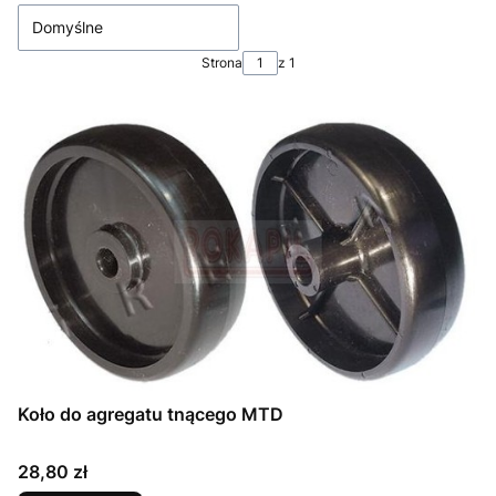
Domyślne
Strona
z 1
Koło do agregatu tnącego MTD
Cena
28,80 zł