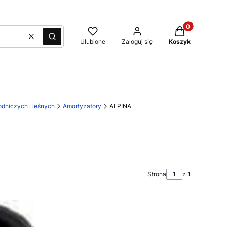
Produkty w kos
Wyczyść
Szukaj
Ulubione
Zaloguj się
Koszyk
dniczych i leśnych
Amortyzatory
ALPINA
Strona
z 1