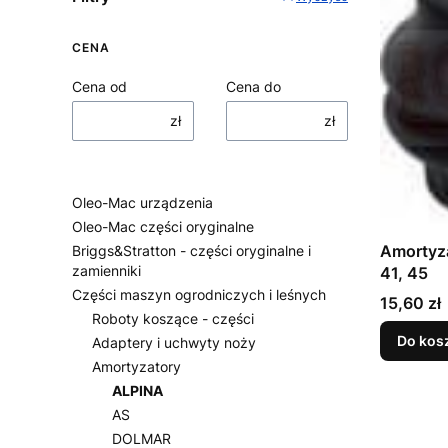
CENA
Cena od
Cena do
zł
zł
Oleo-Mac urządzenia
Oleo-Mac części oryginalne
Amortyz
Briggs&Stratton - części oryginalne i
zamienniki
41, 45
Części maszyn ogrodniczych i leśnych
Cena
15,60 zł
Roboty koszące - części
Do kos
Adaptery i uchwyty noży
Amortyzatory
ALPINA
AS
DOLMAR