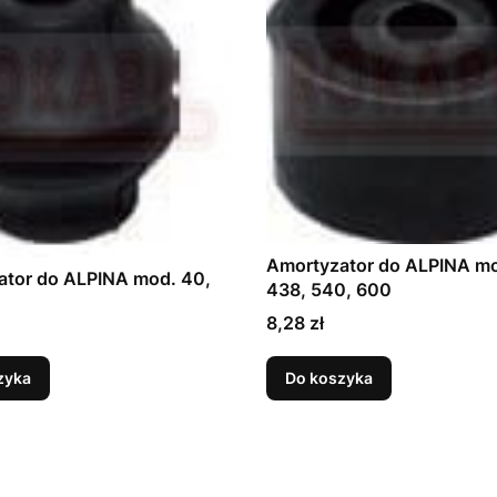
Amortyzator do ALPINA mo
ator do ALPINA mod. 40,
438, 540, 600
Cena
8,28 zł
zyka
Do koszyka