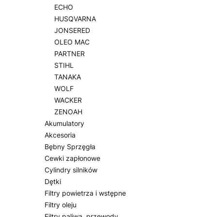
ECHO
HUSQVARNA
JONSERED
OLEO MAC
PARTNER
STIHL
TANAKA
WOLF
WACKER
ZENOAH
Akumulatory
Akcesoria
Bębny Sprzęgła
Cewki zapłonowe
Cylindry silników
Dętki
Filtry powietrza i wstępne
Filtry oleju
Filtry paliwa, przewody