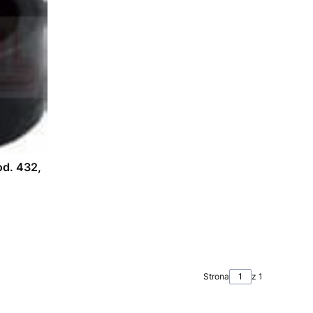
d. 432,
Strona
z 1