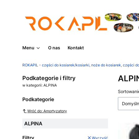
Menu
O nas
Kontakt
ROKAPIL - części do kosiarek/kosiarki, noże do kosiarek, części do
ALPI
Podkategorie i filtry
w kategorii: ALPINA
Lista
Sortowani
Podkategorie
Domyśl
Wróć do: Amortyzatory
ALPINA
Filtry
Wyczyść