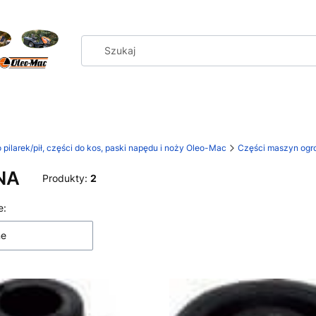
 pilarek/pił, części do kos, paski napędu i noży Oleo-Mac
Części maszyn ogro
NA
Produkty:
2
 produktów
e:
ne