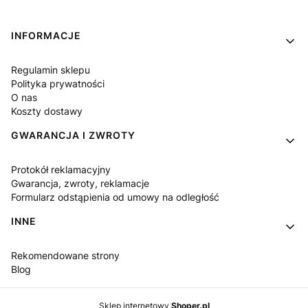
Linki w stopce
INFORMACJE
Regulamin sklepu
Polityka prywatności
O nas
Koszty dostawy
GWARANCJA I ZWROTY
Protokół reklamacyjny
Gwarancja, zwroty, reklamacje
Formularz odstąpienia od umowy na odległość
INNE
Rekomendowane strony
Blog
Sklep internetowy
Shoper.pl