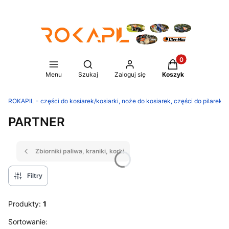
Produkty w koszy
Otwórz wyszukiwarkę
Menu
Szukaj
Zaloguj się
Koszyk
ROKAPIL - części do kosiarek/kosiarki, noże do kosiarek, części do pilarek/p
PARTNER
Zbiorniki paliwa, kraniki, korki
Filtry
Produkty:
1
Lista produktów
Sortowanie: