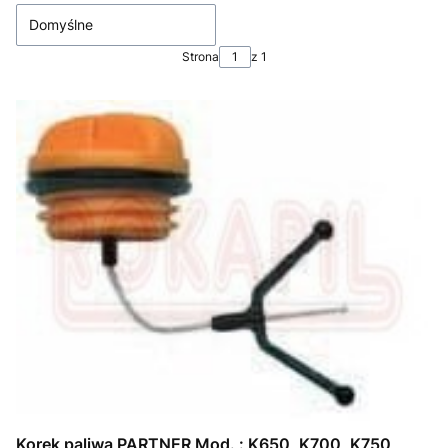
Domyślne
Strona
z 1
Korek paliwa PARTNER Mod. : K650, K700, K750,