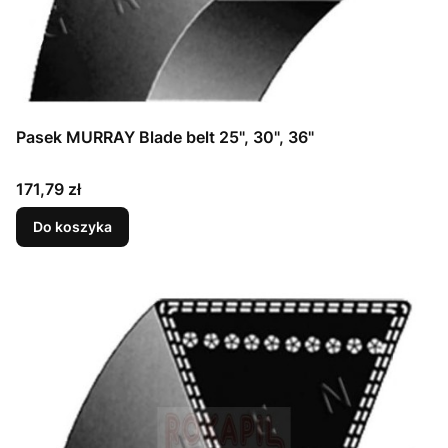
Pasek MURRAY Blade belt 25", 30", 36"
Cena
171,79 zł
Do koszyka