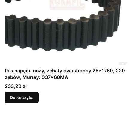
Pas napędu noży, zębaty dwustronny 25x1760, 220
zębów, Murray: 037x60MA
Cena
233,20 zł
Do koszyka