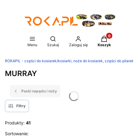
Produkty w koszy
Otwórz wyszukiwarkę
Menu
Szukaj
Zaloguj się
Koszyk
ROKAPIL - części do kosiarek/kosiarki, noże do kosiarek, części do pilarek/p
MURRAY
Paski napędu i noży
Filtry
Produkty:
41
Lista produktów
Sortowanie: