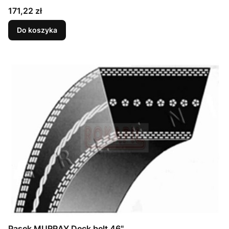
Cena
171,22 zł
Do koszyka
Pasek MURRAY Deck belt 46"