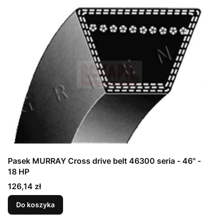
Pasek MURRAY Cross drive belt 46300 seria - 46" -
18 HP
Cena
126,14 zł
Do koszyka