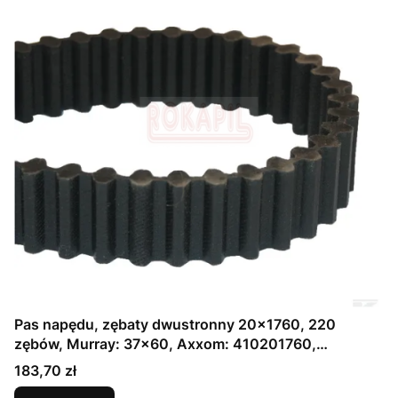
Pas napędu, zębaty dwustronny 20x1760, 220
zębów, Murray: 37x60, Axxom: 410201760,
Agrostroj: 021750, Toro: 104-3112,Wolf: 6205-348,
Cena
183,70 zł
Lawn Boss: 94727221106, Dino APR 12,5/40,