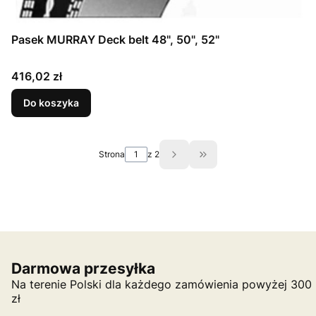
Pasek MURRAY Deck belt 48", 50", 52"
Cena
416,02 zł
Do koszyka
Strona
z 2
Przejdź do ostatniej st
Darmowa przesyłka
Na terenie Polski dla każdego zamówienia powyżej 300
zł