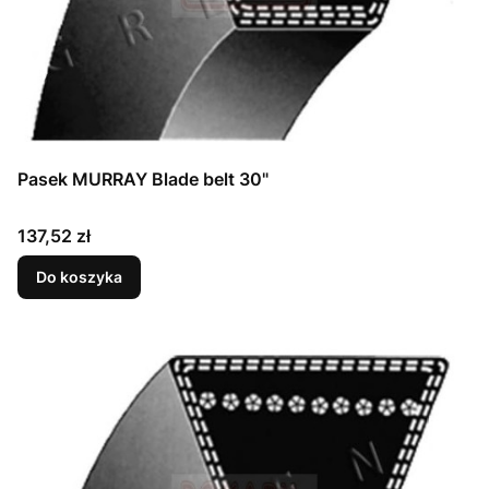
Pasek MURRAY Blade belt 30"
Cena
137,52 zł
Do koszyka