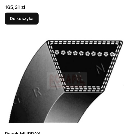
Cena
165,31 zł
Do koszyka
Pasek MURRAY