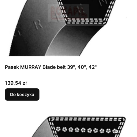
Pasek MURRAY Blade belt 39", 40", 42"
Cena
139,54 zł
Do koszyka