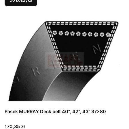
Do koszyka
Pasek MURRAY Deck belt 40", 42", 43" 37x80
Cena
170,35 zł