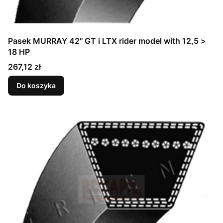
Pasek MURRAY 42" GT i LTX rider model with 12,5 >
18 HP
Cena
267,12 zł
Do koszyka