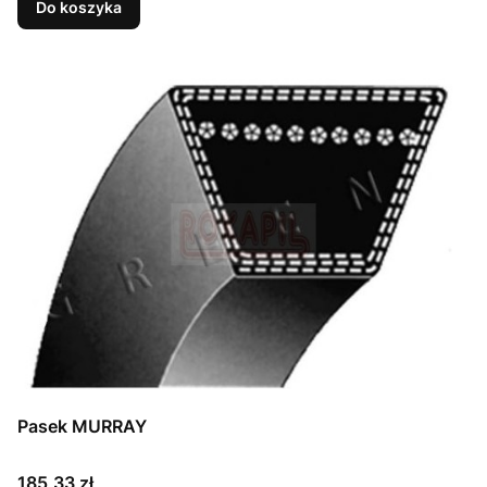
Simplicity: 1735832
Do koszyka
Pasek MURRAY
Cena
185,33 zł