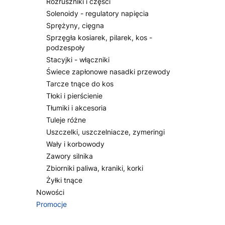
Rozruszniki i części
Solenoidy - regulatory napięcia
Sprężyny, cięgna
Sprzęgła kosiarek, pilarek, kos -
podzespoły
Stacyjki - włączniki
Świece zapłonowe nasadki przewody
Tarcze tnące do kos
Tłoki i pierścienie
Tłumiki i akcesoria
Tuleje różne
Uszczelki, uszczelniacze, zymeringi
Wały i korbowody
Zawory silnika
Zbiorniki paliwa, kraniki, korki
Żyłki tnące
Nowości
Promocje
Koniec menu