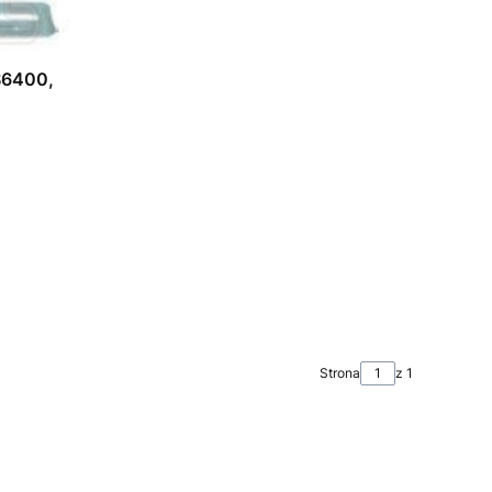
S6400,
Strona
z 1