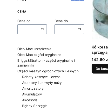
CENA
Cena od
Cena do
zł
zł
Kółko(za
Oleo-Mac urządzenia
sprzęgł
Oleo-Mac części oryginalne
PS6400,
Cena
142,60 z
Briggs&Stratton - części oryginalne i
PS7900
zamienniki
Do kos
Części maszyn ogrodniczych i leśnych
Roboty koszące - części
Adaptery i uchwyty noży
Amortyzatory
Akumulatory
Akcesoria
Bębny Sprzęgła