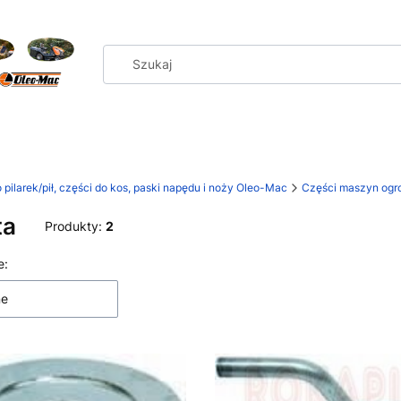
 pilarek/pił, części do kos, paski napędu i noży Oleo-Mac
Części maszyn ogro
ta
Produkty:
2
 produktów
e:
ne