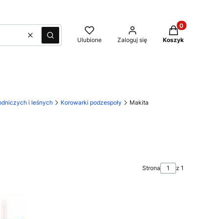
Produkty w kos
Wyczyść
Szukaj
Ulubione
Zaloguj się
Koszyk
dniczych i leśnych
Korowarki podzespoły
Makita
Strona
z 1