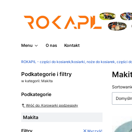
Menu
O nas
Kontakt
ROKAPIL - części do kosiarek/kosiarki, noże do kosiarek, części do
Maki
Podkategorie i filtry
w kategorii: Makita
Lista
Sortowani
Podkategorie
Domyśl
Wróć do: Korowarki podzespoły
Makita
Filtry
Wyczyść