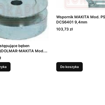
Wspornik MAKITA Mod. P
DCS6401 9,4mm
Cena
103,73 zł
stępujące bęben
a)DOLMAR-MAKITA Mod.
 DCS6401, PS7300,
ł
zyka
Do koszyka