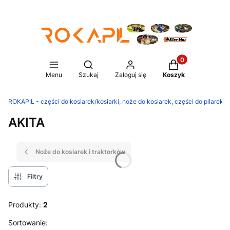
Produkty w koszy
Otwórz wyszukiwarkę
Menu
Szukaj
Zaloguj się
Koszyk
ROKAPIL - części do kosiarek/kosiarki, noże do kosiarek, części do pilarek/p
AKITA
Noże do kosiarek i traktorków
Filtry
Produkty:
2
Lista produktów
Sortowanie: