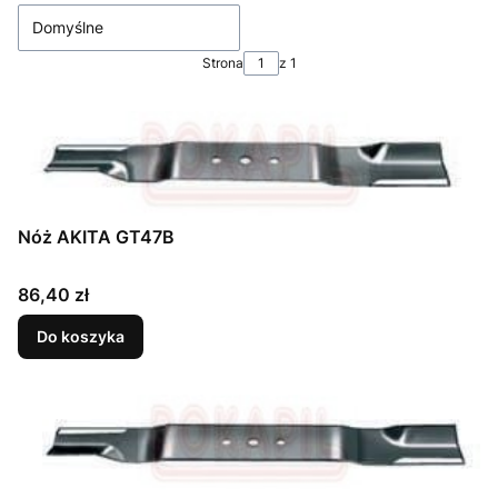
Domyślne
Strona
z 1
Nóż AKITA GT47B
Cena
86,40 zł
Do koszyka