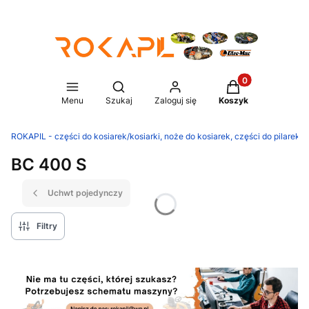
Produkty w koszy
Otwórz wyszukiwarkę
Menu
Szukaj
Zaloguj się
Koszyk
ROKAPIL - części do kosiarek/kosiarki, noże do kosiarek, części do pilarek/p
BC 400 S
Uchwt pojedynczy
Filtry