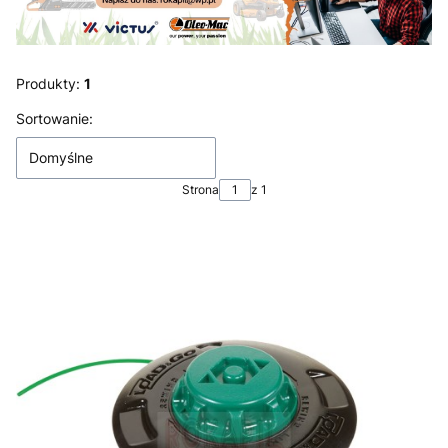
Produkty:
1
Lista produktów
Sortowanie:
Domyślne
Strona
z 1