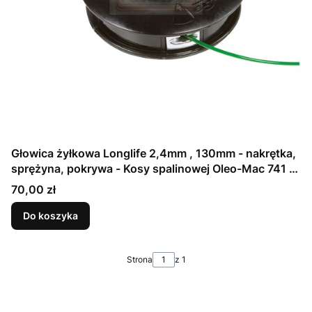
Głowica żyłkowa Longlife 2,4mm , 130mm - nakrętka,
sprężyna, pokrywa - Kosy spalinowej Oleo-Mac 741 -
schemat
Cena
70,00 zł
Do koszyka
Strona
z 1