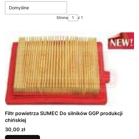
Domyślne
Strona
z 1
Filtr powietrza SUMEC Do silników GGP produkcji
chińskiej
Cena
30,00 zł