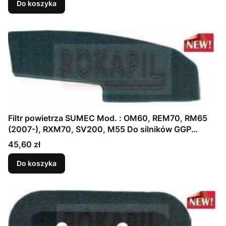
Do koszyka
Filtr powietrza SUMEC Mod. : OM60, REM70, RM65
(2007-), RXM70, SV200, M55 Do silników GGP
produkcji chińskiej
Cena
45,60 zł
Do koszyka