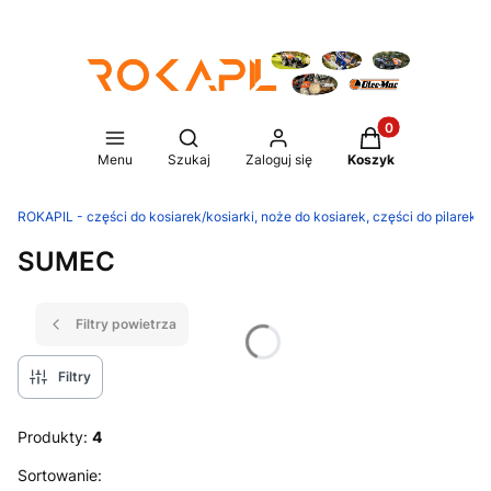
Produkty w koszy
Otwórz wyszukiwarkę
Menu
Szukaj
Zaloguj się
Koszyk
ROKAPIL - części do kosiarek/kosiarki, noże do kosiarek, części do pilarek/p
SUMEC
Filtry powietrza
Filtry
Produkty:
4
Lista produktów
Sortowanie: