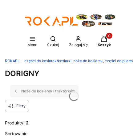
Produkty w koszy
Otwórz wyszukiwarkę
Menu
Szukaj
Zaloguj się
Koszyk
ROKAPIL - części do kosiarek/kosiarki, noże do kosiarek, części do pilarek/p
DORIGNY
Noże do kosiarek i traktorków
Filtry
Produkty:
2
Lista produktów
Sortowanie: