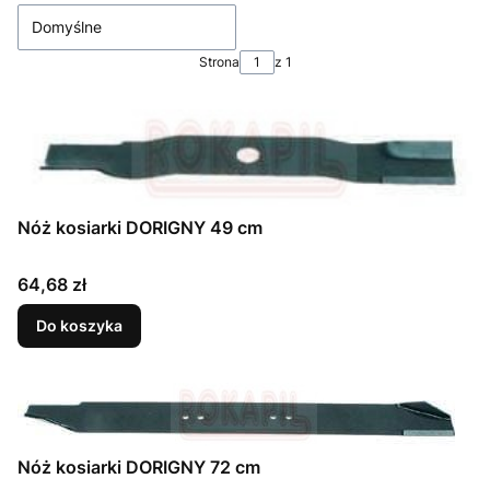
Domyślne
Strona
z 1
Nóż kosiarki DORIGNY 49 cm
Cena
64,68 zł
Do koszyka
Nóż kosiarki DORIGNY 72 cm