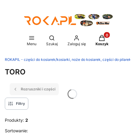
Produkty w koszy
Otwórz wyszukiwarkę
Menu
Szukaj
Zaloguj się
Koszyk
ROKAPIL - części do kosiarek/kosiarki, noże do kosiarek, części do pilarek/p
TORO
Rozruszniki i części
Filtry
Produkty:
2
Lista produktów
Sortowanie: