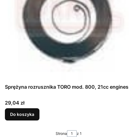
Sprężyna rozrusznika TORO mod. 800, 21cc engines
Cena
29,04 zł
Do koszyka
Strona
z 1