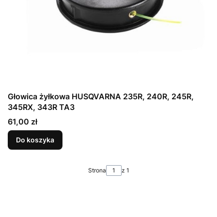
Głowica żyłkowa HUSQVARNA 235R, 240R, 245R,
345RX, 343R TA3
Cena
61,00 zł
Do koszyka
Strona
z 1