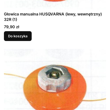
Głowica manualna HUSQVARNA (lewy, wewnętrzny)
32R (1)
Cena
79,90 zł
Do koszyka