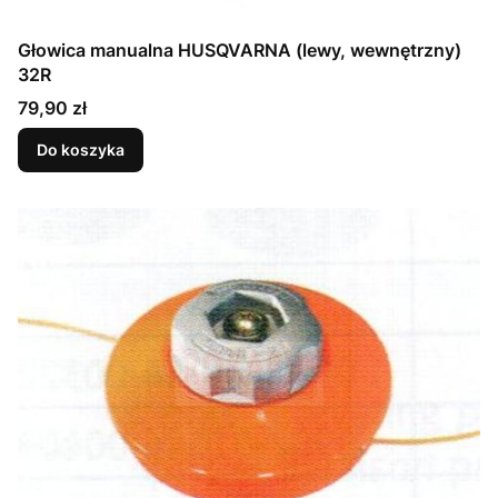
Głowica manualna HUSQVARNA (lewy, wewnętrzny)
32R
Cena
79,90 zł
Do koszyka