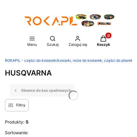
Produkty w koszy
Otwórz wyszukiwarkę
Menu
Szukaj
Zaloguj się
Koszyk
ROKAPIL - części do kosiarek/kosiarki, noże do kosiarek, części do pilarek/p
HUSQVARNA
Głowice do kos spalinowych
Filtry
Produkty:
5
Lista produktów
Sortowanie: