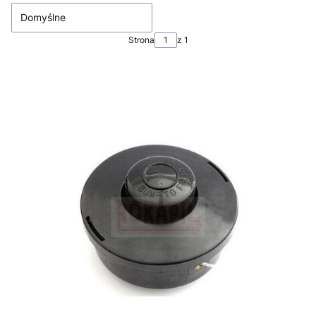
Domyślne
Strona
z 1