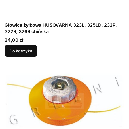
Głowica żyłkowa HUSQVARNA 323L, 325LD, 232R,
322R, 326R chińska
Cena
24,00 zł
Do koszyka