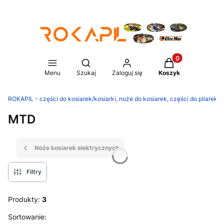
Produkty w koszy
Otwórz wyszukiwarkę
Menu
Szukaj
Zaloguj się
Koszyk
ROKAPIL - części do kosiarek/kosiarki, noże do kosiarek, części do pilarek/p
MTD
Noże kosiarek elektrycznych
Filtry
Produkty:
3
Lista produktów
Sortowanie: