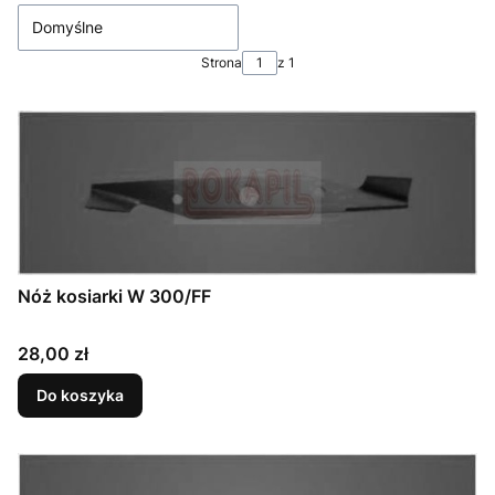
Domyślne
Strona
z 1
Nóż kosiarki W 300/FF
Cena
28,00 zł
Do koszyka