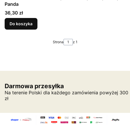
Panda
Cena
36,30 zł
Do koszyka
Strona
z 1
Darmowa przesyłka
Na terenie Polski dla każdego zamówienia powyżej 300
zł