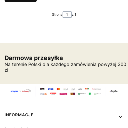
Strona
z 1
Darmowa przesyłka
Na terenie Polski dla każdego zamówienia powyżej 300
zł
Linki w stopce
INFORMACJE