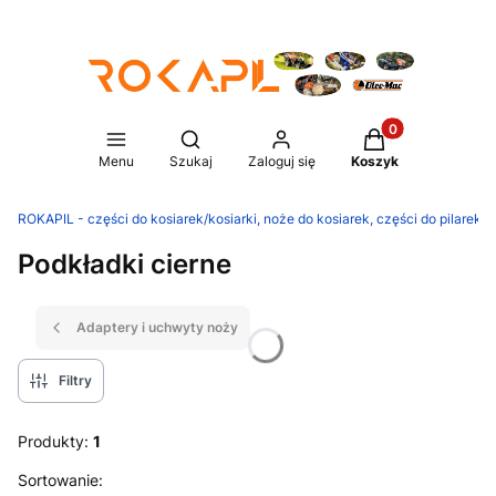
Produkty w koszy
Otwórz wyszukiwarkę
Menu
Szukaj
Zaloguj się
Koszyk
ROKAPIL - części do kosiarek/kosiarki, noże do kosiarek, części do pilarek/p
Podkładki cierne
Adaptery i uchwyty noży
Filtry
Produkty:
1
Lista produktów
Sortowanie: