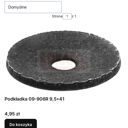
Domyślne
Strona
z 1
Podkładka 09-906R 9,5*41
Cena
4,95 zł
Do koszyka