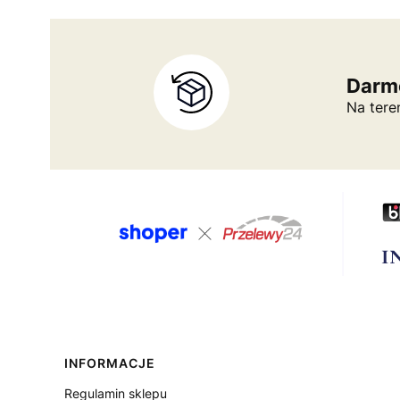
Darm
Na tere
Linki w stopce
INFORMACJE
Regulamin sklepu