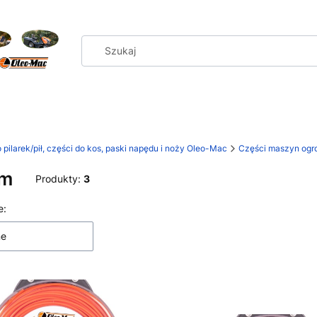
 pilarek/pił, części do kos, paski napędu i noży Oleo-Mac
Części maszyn ogro
mm
Produkty:
3
 produktów
e:
ne