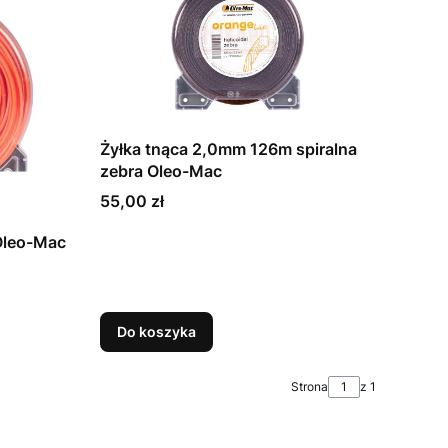
Żyłka tnąca 2,0mm 126m spiralna
zebra Oleo-Mac
Cena
55,00 zł
Oleo-Mac
Do koszyka
Strona
z 1