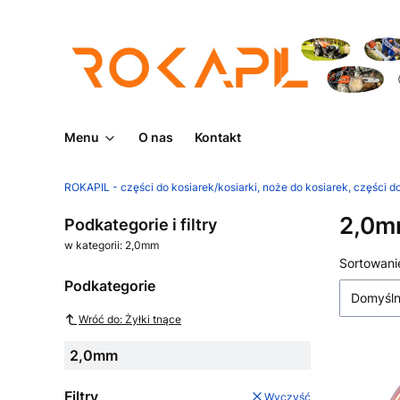
Menu
O nas
Kontakt
ROKAPIL - części do kosiarek/kosiarki, noże do kosiarek, części do
2,0
Podkategorie i filtry
w kategorii: 2,0mm
Lista
Sortowani
Podkategorie
Domyśl
Wróć do: Żyłki tnące
2,0mm
Filtry
Wyczyść