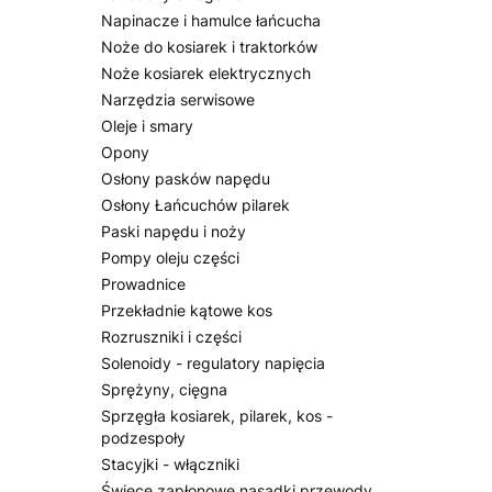
Napinacze i hamulce łańcucha
Noże do kosiarek i traktorków
Noże kosiarek elektrycznych
Narzędzia serwisowe
Oleje i smary
Opony
Osłony pasków napędu
Osłony Łańcuchów pilarek
Paski napędu i noży
Pompy oleju części
Prowadnice
Przekładnie kątowe kos
Rozruszniki i części
Solenoidy - regulatory napięcia
Sprężyny, cięgna
Sprzęgła kosiarek, pilarek, kos -
podzespoły
Stacyjki - włączniki
Świece zapłonowe nasadki przewody