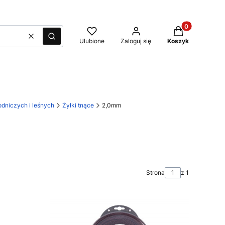
Produkty w kos
Wyczyść
Szukaj
Ulubione
Zaloguj się
Koszyk
dniczych i leśnych
Żyłki tnące
2,0mm
Strona
z 1