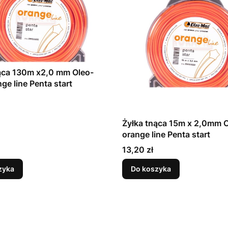
ąca 130m x2,0 mm Oleo-
ge line Penta start
Żyłka tnąca 15m x 2,0mm 
orange line Penta start
Cena
13,20 zł
zyka
Do koszyka