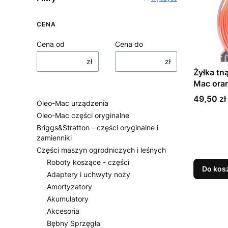
CENA
Cena od
Cena do
zł
zł
Żyłka tn
Mac oran
Cena
49,50 zł
Oleo-Mac urządzenia
Oleo-Mac części oryginalne
Briggs&Stratton - części oryginalne i
zamienniki
Części maszyn ogrodniczych i leśnych
Roboty koszące - części
Do kos
Adaptery i uchwyty noży
Amortyzatory
Akumulatory
Akcesoria
Bębny Sprzęgła