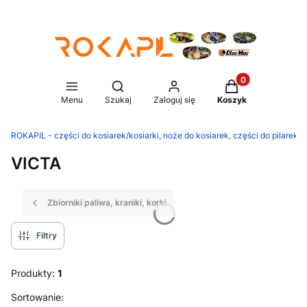
Produkty w koszy
Otwórz wyszukiwarkę
Menu
Szukaj
Zaloguj się
Koszyk
ROKAPIL - części do kosiarek/kosiarki, noże do kosiarek, części do pilarek/p
VICTA
Zbiorniki paliwa, kraniki, korki
Filtry
Produkty:
1
Lista produktów
Sortowanie: