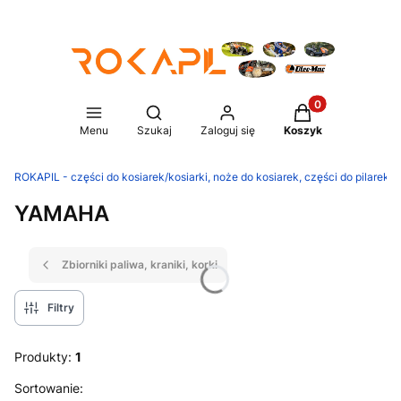
Produkty w koszy
Otwórz wyszukiwarkę
Menu
Szukaj
Zaloguj się
Koszyk
ROKAPIL - części do kosiarek/kosiarki, noże do kosiarek, części do pilarek/p
YAMAHA
Zbiorniki paliwa, kraniki, korki
Filtry
Produkty:
1
Lista produktów
Sortowanie: