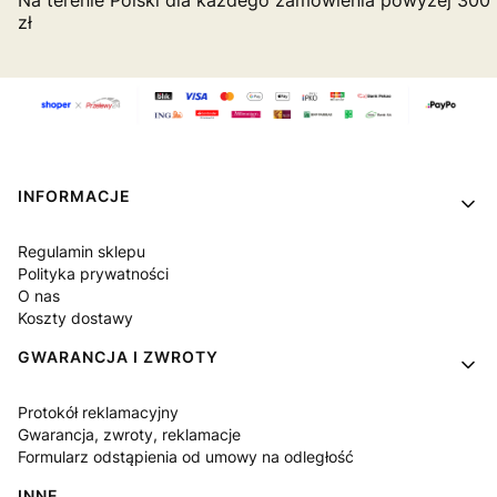
Na terenie Polski dla każdego zamówienia powyżej 300
zł
Linki w stopce
INFORMACJE
Regulamin sklepu
Polityka prywatności
O nas
Koszty dostawy
GWARANCJA I ZWROTY
Protokół reklamacyjny
Gwarancja, zwroty, reklamacje
Formularz odstąpienia od umowy na odległość
INNE