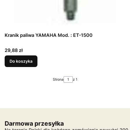
Kranik paliwa YAMAHA Mod. : ET-1500
Cena
29,88 zł
Do koszyka
Strona
z 1
Darmowa przesyłka