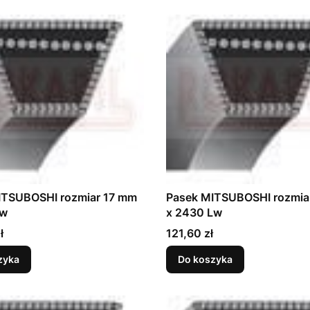
ITSUBOSHI rozmiar 17 mm
Pasek MITSUBOSHI rozmia
Lw
x 2430 Lw
Cena
ł
121,60 zł
zyka
Do koszyka