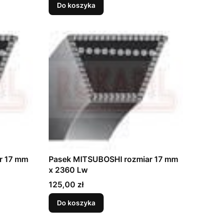
Do koszyka
r 17 mm
Pasek MITSUBOSHI rozmiar 17 mm
x 2360 Lw
Cena
125,00 zł
Do koszyka