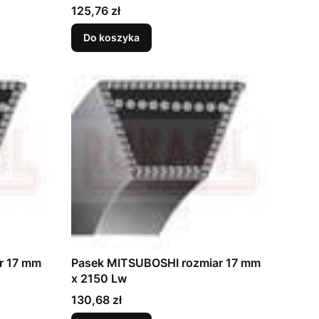
Cena
125,76 zł
Do koszyka
r 17 mm
Pasek MITSUBOSHI rozmiar 17 mm
x 2150 Lw
Cena
130,68 zł