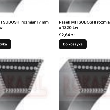
ITSUBOSHI rozmiar 17 mm
Pasek MITSUBOSHI rozmia
Lw
x 1320 Lw
Cena
92,64 zł
zyka
Do koszyka