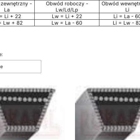
zewnętrzny -
Obwód roboczy -
Obwód wewnętr
La
Lw/Ld/Lp
Li
= Li + 22
Lw = Li + 22
Li = La - 6
= Lw + 82
Lw = La - 60
Li = Lw - 8
 produktów
e:
ne