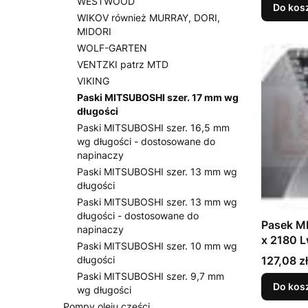
WESTWOOD
Do kos
WIKOV również MURRAY, DORI,
MIDORI
WOLF-GARTEN
VENTZKI patrz MTD
VIKING
Paski MITSUBOSHI szer. 17 mm wg
długości
Paski MITSUBOSHI szer. 16,5 mm
wg długości - dostosowane do
napinaczy
Paski MITSUBOSHI szer. 13 mm wg
długości
Paski MITSUBOSHI szer. 13 mm wg
długości - dostosowane do
Pasek M
napinaczy
x 2180 
Paski MITSUBOSHI szer. 10 mm wg
Cena
127,08 zł
długości
Paski MITSUBOSHI szer. 9,7 mm
Do kos
wg długości
Pompy oleju części