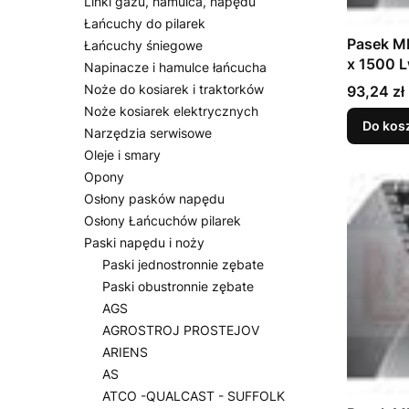
Linki gazu, hamulca, napędu
Łańcuchy do pilarek
Pasek M
Łańcuchy śniegowe
x 1500 
Napinacze i hamulce łańcucha
Cena
Noże do kosiarek i traktorków
93,24 zł
Noże kosiarek elektrycznych
Do kos
Narzędzia serwisowe
Oleje i smary
Opony
Osłony pasków napędu
Osłony Łańcuchów pilarek
Paski napędu i noży
Paski jednostronnie zębate
Paski obustronnie zębate
AGS
AGROSTROJ PROSTEJOV
ARIENS
AS
ATCO -QUALCAST - SUFFOLK