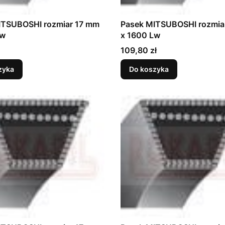
ITSUBOSHI rozmiar 17 mm
Pasek MITSUBOSHI rozmia
Lw
x 1600 Lw
Cena
109,80 zł
zyka
Do koszyka