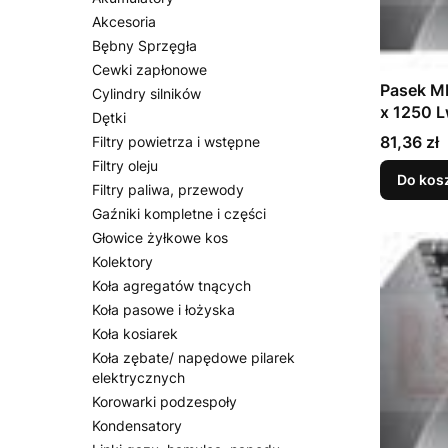
Akcesoria
Bębny Sprzęgła
Cewki zapłonowe
Pasek M
Cylindry silników
x 1250 
Dętki
Cena
81,36 zł
Filtry powietrza i wstępne
Filtry oleju
Do kos
Filtry paliwa, przewody
Gaźniki kompletne i części
Głowice żyłkowe kos
Kolektory
Koła agregatów tnących
Koła pasowe i łożyska
Koła kosiarek
Koła zębate/ napędowe pilarek
elektrycznych
Korowarki podzespoły
Kondensatory