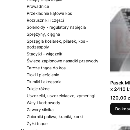
Prowadnice
Przekładnie kątowe kos
Rozruszniki i części
Solenoidy - regulatory napięcia
Sprężyny, cięgna
Sprzęgła kosiarek, pilarek, kos -
podzespoły
Stacyjki - włączniki
Świece zapłonowe nasadki przewody
Tarcze tnące do kos
Tłoki i pierścienie
Tłumiki i akcesoria
Pasek M
x 2410 
Tuleje różne
Uszczelki, uszczelniacze, zymeringi
Cena
120,00 z
Wały i korbowody
Do kos
Zawory silnika
Zbiorniki paliwa, kraniki, korki
Żyłki tnące