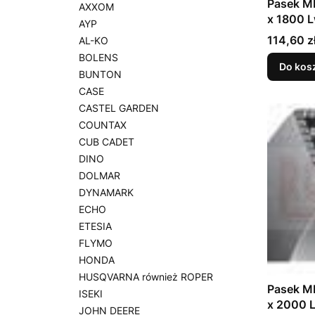
Pasek M
AXXOM
x 1800 
AYP
Cena
114,60 z
AL-KO
BOLENS
Do kos
BUNTON
CASE
CASTEL GARDEN
COUNTAX
CUB CADET
DINO
DOLMAR
DYNAMARK
ECHO
ETESIA
FLYMO
HONDA
HUSQVARNA również ROPER
Pasek M
ISEKI
x 2000 
JOHN DEERE