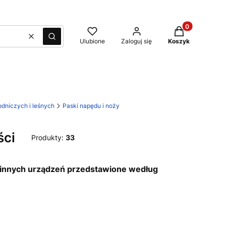
Produkty w kos
Wyczyść
Szukaj
Ulubione
Zaloguj się
Koszyk
dniczych i leśnych
Paski napędu i noży
ści
Produkty:
33
 i innych urządzeń przedstawione według