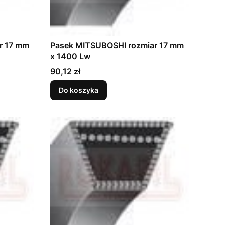
r 17 mm
Pasek MITSUBOSHI rozmiar 17 mm
x 1400 Lw
Cena
90,12 zł
Do koszyka