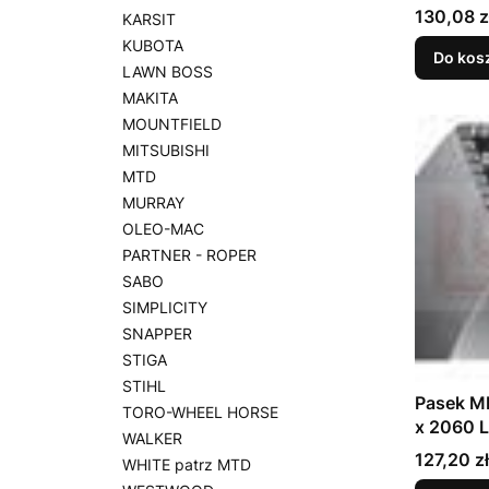
Cena
130,08 z
KARSIT
KUBOTA
Do kos
LAWN BOSS
MAKITA
MOUNTFIELD
MITSUBISHI
MTD
MURRAY
OLEO-MAC
PARTNER - ROPER
SABO
SIMPLICITY
SNAPPER
STIGA
STIHL
Pasek M
TORO-WHEEL HORSE
x 2060 
WALKER
Cena
127,20 zł
WHITE patrz MTD