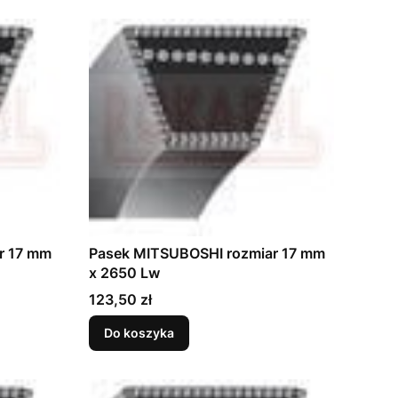
r 17 mm
Pasek MITSUBOSHI rozmiar 17 mm
x 2650 Lw
Cena
123,50 zł
Do koszyka