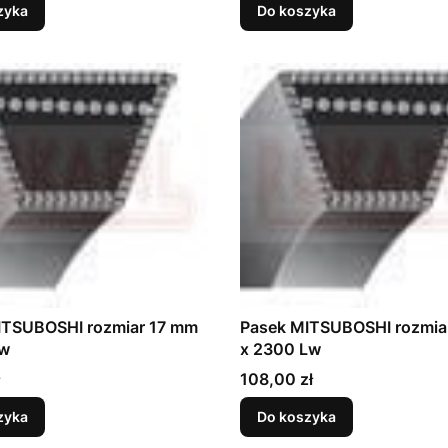
zyka
Do koszyka
ITSUBOSHI rozmiar 17 mm
Pasek MITSUBOSHI rozmia
Lw
x 2300 Lw
Cena
108,00 zł
zyka
Do koszyka