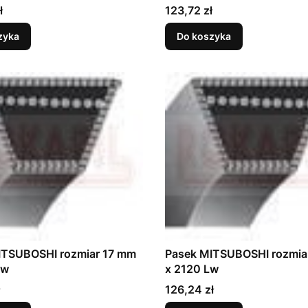
Cena
ł
123,72 zł
zyka
Do koszyka
ITSUBOSHI rozmiar 17 mm
Pasek MITSUBOSHI rozmia
Lw
x 2120 Lw
Cena
126,24 zł