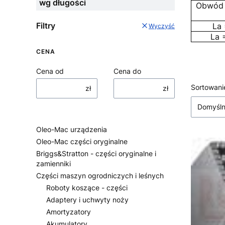
wg długości
Obwód 
Filtry
La 
Wyczyść
La 
CENA
Cena od
Cena do
Lista
Sortowani
zł
zł
Domyśl
Oleo-Mac urządzenia
Oleo-Mac części oryginalne
Briggs&Stratton - części oryginalne i
zamienniki
Części maszyn ogrodniczych i leśnych
Roboty koszące - części
Adaptery i uchwyty noży
Amortyzatory
Akumulatory