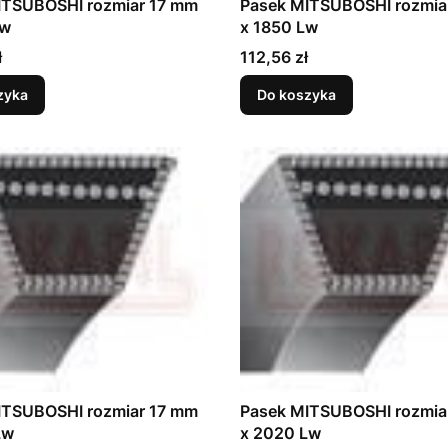
ITSUBOSHI rozmiar 17 mm
Pasek MITSUBOSHI rozmia
Lw
x 1850 Lw
Cena
ł
112,56 zł
zyka
Do koszyka
ITSUBOSHI rozmiar 17 mm
Pasek MITSUBOSHI rozmia
Lw
x 2020 Lw