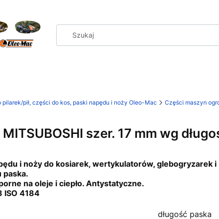
 pilarek/pił, części do kos, paski napędu i noży Oleo-Mac
Części maszyn ogro
i MITSUBOSHI szer. 17 mm wg długo
pędu i noży do kosiarek, wertykulatorów, glebogryzarek
 paska.
porne na oleje i ciepło. Antystatyczne.
3 ISO 4184
długość paska