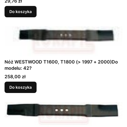
Cena
29,76 zł
Do koszyka
Nóż WESTWOOD T1600, T1800 (> 1997 + 2000)Do
modelu: 42?
Cena
258,00 zł
Do koszyka