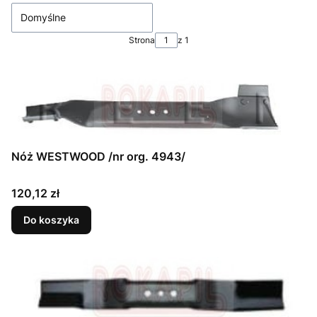
Domyślne
Strona
z 1
Nóż WESTWOOD /nr org. 4943/
Cena
120,12 zł
Do koszyka