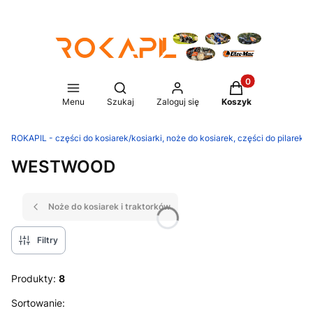
Produkty w koszy
Otwórz wyszukiwarkę
Menu
Szukaj
Zaloguj się
Koszyk
ROKAPIL - części do kosiarek/kosiarki, noże do kosiarek, części do pilarek/p
WESTWOOD
Noże do kosiarek i traktorków
Filtry
Produkty:
8
Lista produktów
Sortowanie: